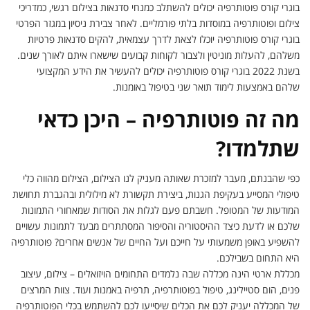
בוגרי קורס פוטותרפיה יכולים להשתלב כמנחי סדנאות בצילום רגשי, כמדריכי
צילום ופוטותרפיה במוסדות בלתי פורמליים. לאחר צבירת ניסיון במגזר הפרטי
בוגרי קורס פוטותרפיה יוכלו לצאת לדרך עצמאית, להקים סדנאות פרטיות
משלהם, להעלות מוניטין ולצבור לקוחות קבועים שישארו איתם לאורך שנים.
בשנת 2022 בוגרי קורס פוטותרפיה יכולים להעשיר את הידע המקצועי
שלהם באמצעות לימוד תואר שני בטיפול באומנות.
מה זה פוטותרפיה – היכן כדאי
שתלמדו?
כפי שהבנתם, מעבר למזכרת שאותה מעניק לנו הצילום, הצילום מהווה כלי
טיפולי המסייע בעקיפת הגנות, ביצירת תקשורת לא מילולית ובהגברת תחושת
המודעות של המטופל. חשבתם פעם לגלות את הסודות שמאחורי התמונות
שלכם או לדעת כיצד ההיסטוריה והסיפור המסתתרים מבעד לתמונות עשויים
להשפיע באופן משמעותי על חייכם ועל החיים של אנשים אחרים? פוטותרפיה
היא התחום בשבילכם.
מכללת ארטי הינה מכללה שבה נלמדים התחומים הויזואלים – צילום, עיצוב
פנים, הום סטיילינג, טיפול בפוטותרפיה, תרפיה באמנות ועוד. צוות המרצים
של המכללה יעניק לכם את הכלים שיסייעו לכם להשתמש בכלי הפוטותרפיה