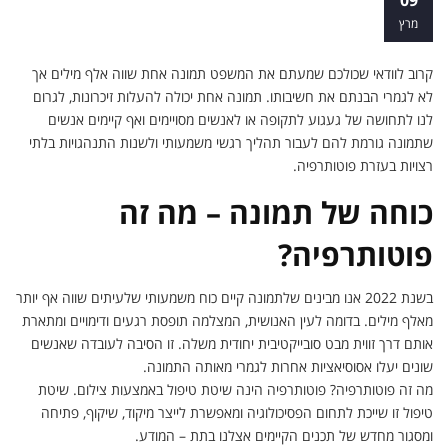
יכולה להיות משמעותית עבורנו?
מרץ
קרוב לוודאי שכולכם שמעתם את המשפט תמונה אחת שווה אלף מילים אך
לא לגמרי הבנתם את חשיבותו. תמונה אחת יכולה להעלות זיכרונות, לגרום
לנו לתחושה של געגוע לתקופה או לאנשים מסויימים ואף קיימים אנשים
שתמונה גורמת להם לעבור תהליך רגשי משמעותי ולשנות התנהגויות בלתי
רצויות בעזרת פוטותרפיה.
כוחה של תמונה – מה זה
פוטותרפיה?
בשנת 2022 אנו מבינים שלתמונה קיים כוח משמעותי שלעיתים שווה אף יותר
מאלף מילים. בדומה לעין האנושית, המצלמה תופסת רגעים ודימויים ומתארת
אותם דרך זווית מבט סובייקטיבית יחודית משלה. זו הסיבה לעובדה שאנשים
שונים יעלו אסוסיאציות אחרות לגמרי מאותה התמונה.
מה זה פוטותרפיה? פוטותרפיה הינה שיטת טיפול באמצעות צילום. שיטת
טיפול זו שייכת לתחום הפסיכולוגיה ומאפשרת לייצר מיקוד, שיקוף, פתיחה
ומסגור מחדש של תכנים הקיימים אצלנו בתת – המודע.