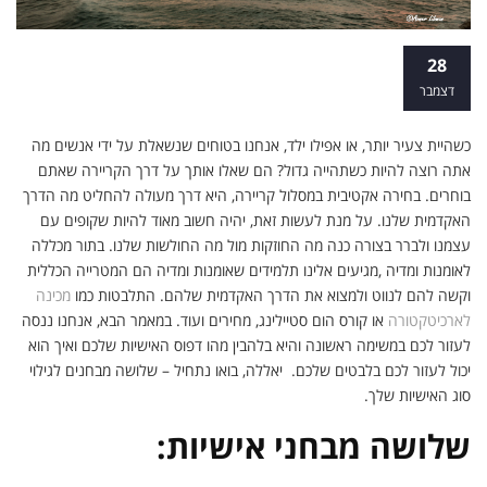
שתי ציפורים: בואו לגלות את סוג האישיות
28
שלך ואיך הוא טווה את מסלול הקריירה שלך
דצמבר
כשהיית צעיר יותר, או אפילו ילד, אנחנו בטוחים שנשאלת על ידי אנשים מה
אתה רוצה להיות כשתהייה גדול? הם שאלו אותך על דרך הקריירה שאתם
בוחרים. בחירה אקטיבית במסלול קריירה, היא דרך מעולה להחליט מה הדרך
האקדמית שלנו. על מנת לעשות זאת, יהיה חשוב מאוד להיות שקופים עם
עצמנו ולברר בצורה כנה מה החוזקות מול מה החולשות שלנו. בתור מכללה
לאומנות ומדיה ,מגיעים אלינו תלמידים שאומנות ומדיה הם המטרייה הכללית
וקשה להם לנווט ולמצוא את הדרך האקדמית שלהם. התלבטות כמו
מכינה
לארכיטקטורה
או קורס הום סטיילינג, מחירים ועוד. במאמר הבא, אנחנו ננסה
לעזור לכם במשימה ראשונה והיא בלהבין מהו דפוס האישיות שלכם ואיך הוא
יכול לעזור לכם בלבטים שלכם. יאללה, בואו נתחיל – שלושה מבחנים לגילוי
סוג האישיות שלך.
שלושה מבחני אישיות: