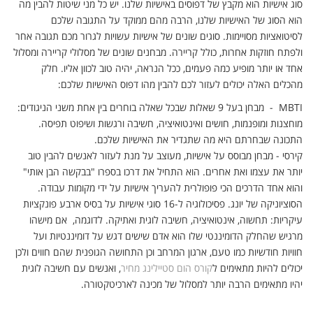
סוג אישיות הוא מקבץ של דפוסים באישיות שלנו. יש כל מני שיטות להבין מה
הוא הסוג של האישיות שלנו, הרבה מהם ממוקד על התגובה שלכם
לסיטואציות מסויימות. סוגים שונים של אישיות עשויות לגרור מכם תגובה אחר
ולפתח חוזקות אחרות, כולל קריירה. מבחנים שונים של מסלולי קריירה ומסלול
אחד או יותר מופיע כמה פעמים, ככל הנראה, יהיה טוב לכוון אליו. חלק
מהכלים האלה יכולים לעזור לכם להבין מהו דפוס האישיות שלכם:
MBTI - מבחן בעל 9 שאלות שבכל שאלה בוחרים בין אחת משני הניגודים:
מוחצנות ומופנמות, חושים ואינטואיציה, חשיבה ורגשות ושיפוט תפיסה.
התכונה שבחרתם היא מה שתגדיר את האישיות שלכם.
קירסי - מבחן מבוסס על אישיות, מעוצב על מנת לעזור לאנשים להבין טוב
יותר את עצמו ואת אחרים. הוא התחיל את דרכו בספרו "בבקשה הבן אותי"
והוא אחד הדרכים הכי פופולרית להעריך אישיות על ידי מקומות עבודה.
הסוציוניקה של יונג. פסיכולוגיה ל-16 סוגי אישיות על בסיס ארבע פונקציות
עיקריות: תחשוה, אינטואיציה, חשיבה לוגית ואתיקה. לדוגמה, אם מישהו
מרגיש שהחלק הדומיננטי שלו הוא אדם שישים דגש על דומיננטיות ועל
חוויות חודשיות כמו טעם, ארגון המרחב וכן התחושה הגופנית שהם חווים ולכן
יכולים להיות מתאימים ל
קורס הום סטיילינג מחיר
, ואנשים עם חשיבה לוגית
יהיו מתאימים הרבה יותר למסלול של מכינה לארכיטקטורה.