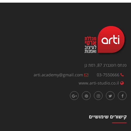
פנחס רוטנברג 87, רמת גן
arti.academy@gmail.com
03-7550666
www.arti-studio.co.il
קישורים שימושיים