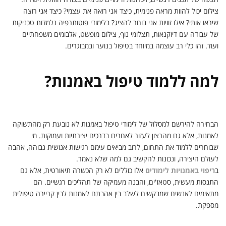
צילום יכול להוות מראה פנימית, כיצד אני רואה את עצמי? כיצד אני רוצה
שיראו אותי? אילו זוויות אני בוחר להציג? בלימודי פוטותרפיה נלמדות טכניקות
של עבודה עם דיוקנאות, תצלומי נוף, צילום מופשט, אלבומים משפחתיים
ועוד. זהו כלי רב עוצמה במיוחד בטיפול בנוער ובמבוגרים.
למה ללמוד טיפול באמנות?
הבחירה להירשם למסלול של לימודי טיפול באמנות לא נובעת רק מהתשוקה
לאמנות, אלא גם מהרצון לעזור לאחרים בדרכים יצירתיות ועמוקות. מי
שבוחרים ללמוד את התחום, לרוב מביאים עימם רגישות אנושית גבוהה, אהבה
לעולם היצירה, ונכונות להקשיב גם למה שלא נאמר.
ב
ריפוי באמנויות לימודים
אלו כוללים לא רק הכשרה תיאורטית, אלא גם
התנסות מעשית, סטאז'ים, והבנה מעמיקה של תהליכים רגשיים. הם
מתאימים לאנשים שמבקשים לשלב בין אהבתם לאמנות לבין קריירה טיפולית
מספקת.