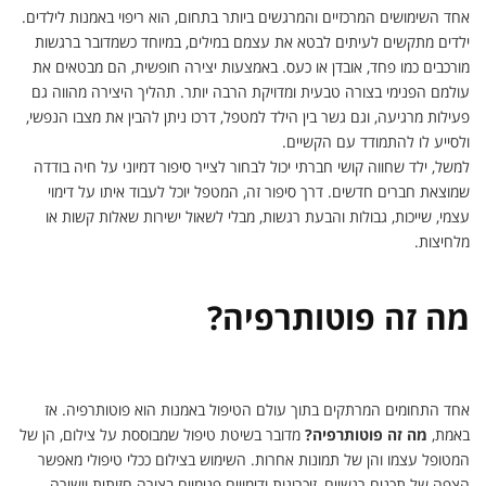
אחד השימושים המרכזיים והמרגשים ביותר בתחום, הוא ריפוי באמנות לילדים.
ילדים מתקשים לעיתים לבטא את עצמם במילים, במיוחד כשמדובר ברגשות
מורכבים כמו פחד, אובדן או כעס. באמצעות יצירה חופשית, הם מבטאים את
עולמם הפנימי בצורה טבעית ומדויקת הרבה יותר. תהליך היצירה מהווה גם
פעילות מרגיעה, וגם גשר בין הילד למטפל, דרכו ניתן להבין את מצבו הנפשי,
ולסייע לו להתמודד עם הקשיים.
למשל, ילד שחווה קושי חברתי יכול לבחור לצייר סיפור דמיוני על חיה בודדה
שמוצאת חברים חדשים. דרך סיפור זה, המטפל יוכל לעבוד איתו על דימוי
עצמי, שייכות, גבולות והבעת רגשות, מבלי לשאול ישירות שאלות קשות או
מלחיצות.
מה זה פוטותרפיה?
אחד התחומים המרתקים בתוך עולם הטיפול באמנות הוא פוטותרפיה. אז
באמת,
מה זה פוטותרפיה?
מדובר בשיטת טיפול שמבוססת על צילום, הן של
המטופל עצמו והן של תמונות אחרות. השימוש בצילום ככלי טיפולי מאפשר
הצפה של תכנים רגשיים, זיכרונות ודימויים פנימיים בצורה חזותית וישירה.