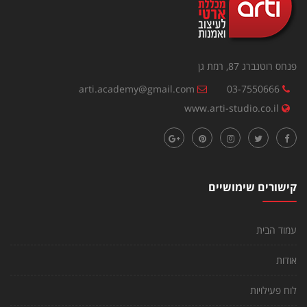
פנחס רוטנברג 87, רמת גן
arti.academy@gmail.com
03-7550666
www.arti-studio.co.il
קישורים שימושיים
עמוד הבית
אודות
לוח פעילויות