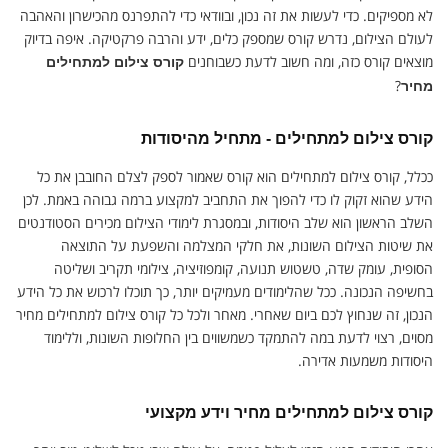
לא מספיקים. כדי לעשות את זה נכון, ובוודאי כדי להתפרנס מהכישרון והאהבה
לעולם הצילום, נדרש קורס שמספק כלים, ידע והרבה פרקטיקה. איפה בדיוק
מוצאים קורס כזה, ומה חשוב לדעת כשבוחנים
קורס צילום למתחילים
?
מחיר
קורס צילום למתחילים - מתחיל מהיסודות
ככלל, קורס צילום למתחילים הוא קורס שאמור לספק לצלם החובבן את כל
הידע שהוא זקוק לו כדי להפוך את התחביב למקצוע ברמה גבוהה באמת. לכן
השלב הראשון הוא שלב היסודות, ובמסגרת לימודי הצילום מכירים הסטודנטים
את שיטות הצילום השונות, את חלקי המצלמה והשפעת על התוצאה
הסופית, עומק שדה, טשטוש תנועה, קומפוזיציה, צילומי תקריב ושליטה
בחשיפה הנכונה. ככל שהלימודים מעמיקים יותר, כך תוכלו לרכוש את כל הידע
הנכון, זה שנחוץ לכם ביום שאחרי. מאחר ולכל כל קורס צילום למתחילים מחיר
מסוים, רצוי לדעת במה להתמקד כשמשווים בין החלופות השונות, וללימוד
היסודות משמעות אדירה.
קורס צילום למתחילים מחיר וידע מקצועי