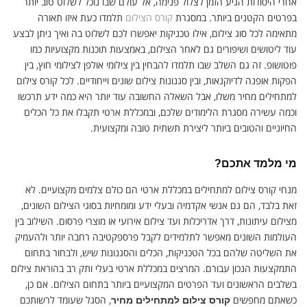
אחרי היסודות הגיע הזמן לצלול פנימה, אל עולם שבו נוכל לשלוט טוב יותר
בפרטים הקטנים ביותר. במסגרת
קורס הצילום
תלמדו כעת איזו תאורה
מתאימה לכל סוג צילום, אילו טכניקות יאפשרו לכם לשלוט בה ואיך ניתן לבצע
עוד ליטושים ושיפורים גם לאחר הצילום, באמצעות תוכנות מקצועיות כמו
פוטושופ. זה גם השלב שבו תלמדו להבחין בין צילומי אולפן לצילומי חוץ, בין
הפקות אופנה לדיוקנאות, ובין סגנונות צילום שונים וייחודיים. לכל קורס צילום
למתחילים מחיר משלו, אבל השאלה החשובה עוד יותר היא כמה ידע תרכשו
וכמה עשירה מסגרת הלימודים שלכם, ובמכללת ארטי תקבלו את כל הכלים
החיוניים והטובים ביותר ליצירת תשתית טובה ומקצועית.
מי מלמד אתכם?
מנחי קורס צילום למתחילים במכללת ארטי הם כולם צלמים מקצועיים. לא
זאת בלבד, הם גם אנשי אקדמיה ובעלי ידע ומומחיות בסוגי הצילום השונים,
מצילום עיתונות, דרך אדריכלות ועד צילום אירועי או מוצרי פרסום. השילוב בין
העולמות השונים מאפשר לתלמידים לקבל פרספקטיבה רחבה יותר ולהעמיק
את השליטה שלהם בכל הטכניקות, הכלים והסגנונות שיש, ולבחור בתחום
התמקצעות הנכון עבורם. המרצים במכללת ארטי בעלי ותק רב בהוראת צילום
בשלבים הראשונים ועד הפרטים המקצועיים ביותר בתחום הצילום. אם כן,
כשאתם מחפשים
, הסגל שעומד לרשותכם
קורס צילום למתחילים מחיר