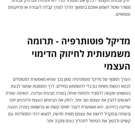
תיק עבודות מקצועי - בדקו אם המסלול כולל ליווי והנחיה עם תיק עבודות
מסודר שיכול לשמש אתכם בהמשך הדרך לצורך קבלה לעבודה או פרויקטים
עצמאיים.
מדיקל פוטותרפיה - תרומה
משמעותית לחיזוק הדימוי
העצמי
הערך המוסף של מדיקל פוטותרפיה טמון בכך שהיא מאפשרת למטופלים
לבטא רגשות וחוויות גם בלי להשתמש במילים. דרך התמונות אפשר לגעת
בנושאים שקשה להסביר ולפתוח שיחה בצורה טבעית ועדינה. השיטה עוזרת
לאנשים להבין את עצמם טוב יותר, לחזק את הביטחון העצמי ולהרגיש יותר
שליטה בחייהם. היא מאפשרת לעבד חוויות קשות או טראומות בצורה רגועה
ובטוחה ובמקביל לראות את עצמם מזווית חדשה, למצוא דרכי התמודדות עם
קשיים ולהפוך את הטיפול לתהליך נעים ומקרב יותר.