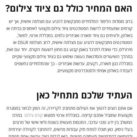
האם המחיר כולל גם ציוד צילום?
ברוב מוסדות הלימוד התלמידים מתבקשים להגיע עם מצלמה אישית, אך יש
קורסים שמעמידים לרשות הסטודנטים ציוד צילום מקצועי לאימונים בכיתה או
באולפן, ולעיתים גם ציוד תאורה ואביזרים נלווים. במכללת ארטי, למשל,
הסטודנטים מתבקשים להגיע עם מצלמה אישית, לרוב מצלמת DSLR או
מירורלס, כדי שיוכלו לתרגל באופן קבוע גם מחוץ לשעות הקורס. יחד עם זאת,
במהלך השיעורים והסדנאות נעשה שימוש גם בציוד צילום מקצועי שקיים
במכללה כגון תאורה, רקעים, עדשות ואביזרים - כך שהתלמידים נחשפים
לעבודה באולפן אמיתי ולסטנדרטים מקצועיים.
העתיד שלכם מתחיל כאן
אם אתם רוצים להפוך את הצילום מתחביב לקריירה, זה הזמן לבחור במסגרת
מקצועית שתוביל אתכם קדימה. במכללת ארטי תמצאו
קורס צילום
במרכז
המשלב בין ידע טכני עדכני, התנסות מעשית בשטח וליווי אישי של מרצים
בעלי ניסיון. כאן תוכלו לפתח תיק עבודות מרשים, להתחבר לקהילה יצירתית
ולהיחשף להזדמנויות תעסוקה מגוונות. בואו לגלות כיצד עדשה אחת תפתח