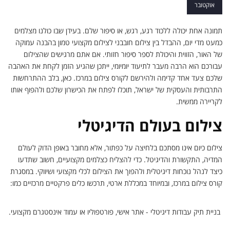
ליצירה לקריירה
אוקטובר
תמונה אחת יכולה ללכוד רגע, רגש, או סיפור שלם. בעידן שבו כולנו מצלמים
כמעט מדי יום, ההבדל בין צילום חובבני לצילום מקצועי טמון בהבנה עמוקה
של האור, הזווית והיכולת לספר סיפור חזותי. אם אתם מרגישים שהצילום
עבורכם הוא הרבה מעבר לתיעוד יומיומי, ייתכן שהגיע הזמן לקחת את האהבה
שלכם צעד אחד קדימה ולהירשם לקורס צילום במרכז. כאן, בלב ההתרחשות
התרבותית והעסקית של ישראל, תוכלו לפתח את הכישרון שלכם ולהפוף אותו
לקריירה ממשית.
צילום בעולם הדיגיטלי
צילום כיום אינו מסתכם בלחיצה על כפתור, אלא מחובר באופן הדוק לעולם
המדיה, התקשורת והדיגיטל. כדי להצליח כצלמים מקצועיים, חשוב שתדעו
כיצד לנהל נוכחות דיגיטלית ולהפוך את הצילום לכלי מקצועי ושיווקי. במסגרת
קורס צילום במרכז, ובמיוחד במכללת ארטי, תרכשו כלים פרקטיים מרכזיים כמו:
בניית תיק עבודות דיגיטלי - אתר אישי, פורטפוליו או עמוד אינסטגרם מקצועי.