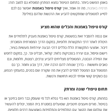
באופן הפשוט ביותר. בתחום הטיפול נמצא הפתרון המופלא גם למצב הזה:
תרפיה באמנות
. מה זה אומר, ואיך
קורס טיפול באמנות
יאפשר גם לכם
לסייע למטופלים שמתקשים להביע את הרגשות שלהם במילים?
קורס טיפול באמנות והכלים שהוא מציע
אם ננסה להסביר זאת בפשטות, קורס טיפול באמנות מעניק לתלמידים את
היכולת לאתר דרכי התקשרות חלופיות, במקום הדרך המסורתית והמוכרת:
דיבור. אמצעי התקשורת הללו כוללים דרכי הבעה יצירתיות מעשיות בציור,
רישום ופיסול, וגם יצירה בטכניקות נלוות: קולאז', תבליט וכו'. כך, במקום לחפש
את המילה הנכונה, המטופלים מצליחים להביע צרכים, רצונות, חלומות, וגם
כאבים וחששות – בדרך שנוחה להם הרבה יותר, דרך צבע וחומר. כך גם
המטופל וגם המטפל לומדים להבין את מה שקורה שם בפנים, במעמקי הנפש,
גם כשקיים קושי אמיתי לבטא תחושות ורגשות.
תחום טיפולי שונה ומרתק
במהותו, קורס טיפול באמנות הוא כלי נפלא לכל מי שעוסק כבר היום בחינוך או
בטיפול. מורים ויועצים חינוכיים, שפועלים במסגרת בית הספר, יכולים להעשיר
את עולמם ואת הקשר עם התלמידים והתלמידות באמצעות דרכים חלופיות,