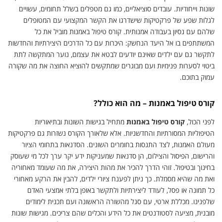
שונות וייחודיות. עובדים סוציאליים, כמו גם מטפלים בשלל תחומים, עשויים
לגלות שפע של פרקטיקות שישדרגו את הקשר המקצועי עם המטופלים
שלהם עם נסיון בעבודה אמנותית. קורס טיפול באמנות מוביל את כל
המשתתפים בו אל היעד הנחשק: היכרות עם כל הדרכים היצירתיות והחדשות
לתקשר גם עם ילדים שאינם יודעים לבטא את עצמם, נוער המתקשה לתת
ביטוי לסערות פנימיות ועם מבוגרים שמתקשים להוציא החוצה את מה שקורה
עמוק בתוכם.
קורס טיפול באמנות – מה הוא כולל?
לפני הכול,
קורס טיפול באמנות
מתחיל בגישות השונות ובתיאוריות
הטיפוליות המסורתיות והחדשניות. אלא שלאורך הקורס נשזרות גם פרקטיקות
מעולם האמנות, לצד התנסות בחומרים השונים. הסדנאות בתחומי הציור
והרישום, הפיסול והצילום, הן סדנאות שמעניקות ידע יקר ערך לכל מי שעוסק
בחינוך ובטיפול. זוהי הדרך להכיר את מהות היצירה, את מה שעומד מאחוריה
ואת מה שהיא מסמלת. כך ניתן לפענח ציורי ילדים, להבין את הרקע מאחורי
כל תמונה או פסל, לעודד ליצירתיות ולתקשר באופן בלתי אמצעי האדם
שלפנינו. מכללת ארטי, עם סגל מהשורה הראשונה ועם תכנית לימודים
מובנית, מציעה לסטודנטים את כל הידע והכלים שהם צריכים. מגישות שונות