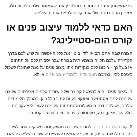
שבאמצעותן אתם תנתחו ותנסו להבין את ההתאמה שלכם להיות חלק
ממניין הסטודנטים של אותו קורס ולסיים אותו בהצלחה.
האם כדאי ללמוד עיצוב פנים או
קורס הום-סטיילינג?
הצורה שבה אתם תביאו לידי ביטוי את כלל האפשרויות שיש לכם בדרך
הקריירה שלכם תלויה משמעותית בצורה שבה יסבירו לכם על התחום,
אז בשל כך – ריכזנו לכם בנקודות מהו עיצוב פנים על מנת שתוכלו לשקול
ביניכם לבין עצמכם
האם כדאי ללמוד עיצוב פנים
או לא.
1. עיצוב פנים. הוא למעשה קבוצה של כישורים טכניים ויצירתיים שנוצרו
על מנת לתת אסתטיקה ופונקציונליות לתוך חלל ריק. במהלך הלימודים
שלהם, יש להם דרכים מעולות להתמחות על מנת לעצב לפי עקרונות
כולל אור, איזון, צבע, טקסטורה, פרופורציה ופרטים קטנים.
2.
קורס הלבשת הבית.
למרות שהרבה מהעקרונות משיקים אחד לשני
בקורס הלבשת הבית, זה עשוי להתאים לאנשים שהשיבו בשלילה להאם