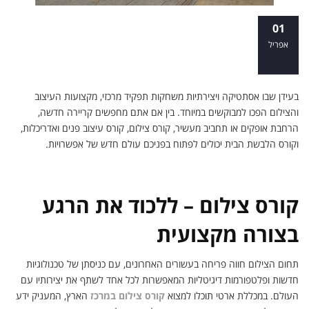
קורסים מקצועיים בצילום, עיצוב פנים
01
ואדריכלות, והלבשת הבית - כיצד תעצבו את
אפריל
עתידכם?
בעידן שבו אסתטיקה ויצירתיות משחקות תפקיד מרכזי, מקצועות העיצוב
והצילום הפכו למבוקשים במיוחד. בין אם אתם מחפשים קריירה חדשה,
הרחבת אופקים או תחביב מעשיר, קורס צילום, קורס עיצוב פנים ואדריכלות,
וקורס הלבשת הבית יכולים לפתוח בפניכם עולם חדש של אפשרויות.
קורס צילום – ללכוד את הרגע
בצורה מקצועית
תחום הצילום חווה פריחה בעשורים האחרונים, עם כניסתן של טכנולוגיות
חדשות ופלטפורמות דיגיטליות המאפשרות לכל אחד לשתף את יצירותיו עם
העולם. במכללת ארטי תוכלו למצוא
קורס צילום במרכז
הארץ, המעניק ידע