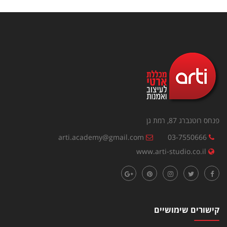
פנחס רוטנברג 87, רמת גן
arti.academy@gmail.com
03-7550666
www.arti-studio.co.il
קישורים שימושיים