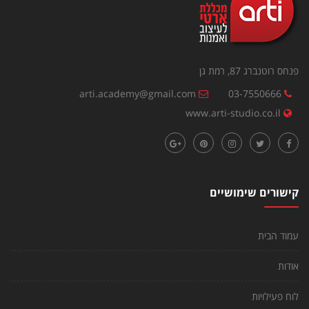
פנחס רוטנברג 87, רמת גן
arti.academy@gmail.com
03-7550666
www.arti-studio.co.il
קישורים שימושיים
עמוד הבית
אודות
לוח פעילויות