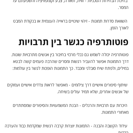
בחינת הבחירות הטכניות - זווית, תאורה, צבע וקומפוזיציה והשפעתם על
המסר.
השוואת סדרות תמונות - זיהוי שינויים בראייה העצמית או בנקודת המבט
לאורך הזמן.
פוטותרפיה כגשר בין תרבויות
פוטותרפיה יכולה לשמש גם ככלי מרכזי בחיבור בין אנשים מתרבויות שונות.
דרך התמונות אפשר להעביר רגשות ומסרים שהרבה פעמים קשה לבטא
במילים, ולפתח שיח סובלני ומכבד. כך התמונות הופכות לגשר בין עולמות:
שיתוף סיפורים אישיים דרך צילומים - מאפשר לראות צדדים אישיים ועמוקים
של אנשים אחרים, שלא תמיד עולים בשיחה.
היכרות עם תרבויות והרגלים - הבנת המשמעויות והסיפורים שמסתתרים
מאחורי התמונות.
עידוד הקשבה והבנה - התמונות יוצרות קרבה רגשית שמקדמת כבוד והערכה
הדדית.