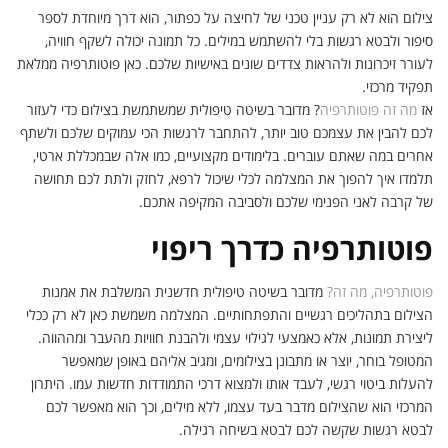
צילום הוא לא רק עניין טכני של לחיצה על כפתור, הוא דרך מיוחדת לספר
סיפור ולבטא רגשות בלי להשתמש במילים. כל תמונה יכולה לשקף חוויה,
לעורר זיכרונות ולהראות צדדים שונים באישיות שלכם. כאן פוטותרפיה ממלאת
תפקיד מרכזי.
אז
מה זה פוטותרפיה
? מדובר בשיטה טיפולית שמשתמשת בצילום כדי לעזור
לכם להבין את עצמכם טוב יותר, להתחבר לרגשות הכי עמוקים שלכם ולשתף
אחרים במה שאתם עוברים. בלימודים מקצועיים, כמו אלה שבמכללת ארטי,
תלמדו איך להפוך את המצלמה לכלי שיכול לרפא, לחזק ולתת לכם תחושה
של קרבה לאני הפנימי שלכם ולסביבה המקיפה אתכם.
פוטותרפיה כדרך ריפוי
פוטותרפיה, מה זה?
מדובר בשיטה טיפולית חדשנית המשלבת את אמנות
הצילום בתהליכים רגשיים והתפתחותיים. המצלמה משמשת כאן לא רק ככלי
ליצירת תמונות, אלא כאמצעי לגילוי עצמי ולהבנת חוויות מהעבר ומההווה.
המטופל בוחר, יוצר או מתבונן בצילומים, ומגיב אליהם באופן שמאפשר
להעלות ביטוי רגשי, לעבד אותו ולמצוא דרכי התמודדות חדשות עמו. היתרון
המרכזי הוא שהצילום מדבר בעד עצמו, ללא מילים, וכך הוא מאפשר לכם
לבטא רגשות שקשה לכם לבטא בשיחה רגילה.