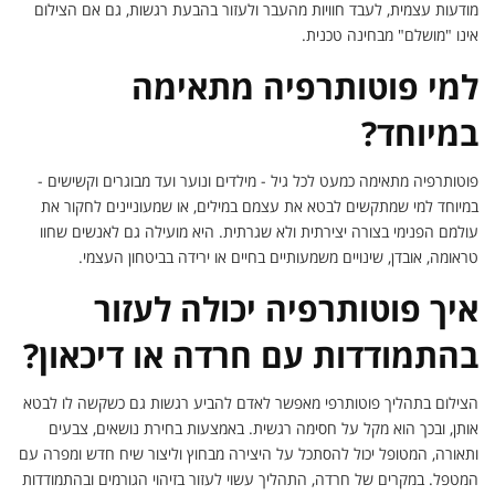
מודעות עצמית, לעבד חוויות מהעבר ולעזור בהבעת רגשות, גם אם הצילום
אינו "מושלם" מבחינה טכנית.
למי פוטותרפיה מתאימה
במיוחד?
פוטותרפיה מתאימה כמעט לכל גיל - מילדים ונוער ועד מבוגרים וקשישים -
במיוחד למי שמתקשים לבטא את עצמם במילים, או שמעוניינים לחקור את
עולמם הפנימי בצורה יצירתית ולא שגרתית. היא מועילה גם לאנשים שחוו
טראומה, אובדן, שינויים משמעותיים בחיים או ירידה בביטחון העצמי.
איך פוטותרפיה יכולה לעזור
בהתמודדות עם חרדה או דיכאון?
הצילום בתהליך פוטותרפי מאפשר לאדם להביע רגשות גם כשקשה לו לבטא
אותן, ובכך הוא מקל על חסימה רגשית. באמצעות בחירת נושאים, צבעים
ותאורה, המטופל יכול להסתכל על היצירה מבחוץ וליצור שיח חדש ומפרה עם
המטפל. במקרים של חרדה, התהליך עשוי לעזור בזיהוי הגורמים ובהתמודדות