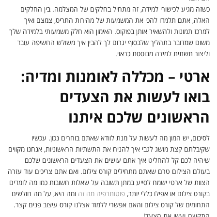
כשזה מגיע לכישורי למידה, זה מתחיל בחלקים של המצלמה. בין החלקים
האלה, אתם תלמדו להכי את המשמעות של מהירות התריס, צמצם ואיך
למרכז תמונות ולהשאיר אותן בפוקוס. האימון הוא חלק משמעותי בלמידה שלך
משום שמדובר בתהליך שלבסוף יגרום לך להבין איך משולש החשיפה עובד
וליצור תשתית למידה מבוססת כראוי.
ארטי – מכללה לאומנות ומדיה:
בואו לעשות את הצעדים
הראשונים שלכם איתנו
לסיכום, יש המון מה לעשות על מנת לוודא שאתם בוחרים נכון. עכשיו
שקיבלתם קצת מושג לגבי איך להניח את התשתיות הראשוניות, אנחנו מקווים
שיהיה לכם קל להחליט איך אתם עושים את הצעדים הראשונים שלכם
בעולם הצילום טרם שאתם מתחילים קורס צילום. ואם אתם צריכים עוד עזרה
הצוות של ארטי ישמח לסייע במתן תשובה על שאלות חשובות כמו מה לומדים
בקורס צילום או אפילו כללי יותר,
פוטותרפיה מה זה
ומה היא, על מה חולשים
התחומים של קורס צילום והאם אפשרי ללמוד אצלנו קורס עיצוב פנים קצר.
התקשרו ועשו את הצעד!