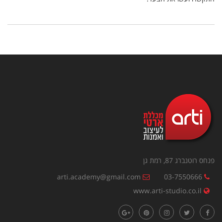
פנחס רוטנברג 87, רמת גן
arti.academy@gmail.com
03-7550666
www.arti-studio.co.il