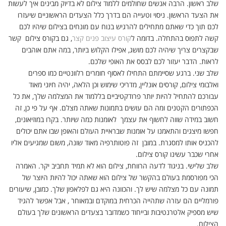
שלב ראשון. הרבה אנשים שחולמים ללמוד צילום לא בדיוק מבינים איך לעשות
את הצעד הראשון. ניסוי וטעייה הם בדרך כלל הצעדים הראשוניים שיעזרו
לכם תוך כדי שאתם מתחילים להרגיש בנוח עם מונחים בצילום שיהיו לכם
קשה לתפוס בהתחלה. בדומה ל
קורס עיצוב פנים קצר
, גם בקורס צילום קשר
שבקצרים צריך שיהיה לכם מושג, אפילו הקלוש ביותר, במה אתם אוהבים
לראות. הדבר יעזור לכם לבסס את האופי שלכם.
שלב שני. ברגע שסיימתם התחילו לאסוף חומרים רלוונטיים כמו ספרים
ואלבומי צילום, קורסים אונליין, מדריכי שימוש וכן הלאה, יהיה חיוני מאוד
עבורכם להתחיל להיות יותר פרודקטיביים בללמוד את המצלמה שלך, את כל
הכפתורים הקטנים ומה הם עושים בתמונות שאתה מצלם. אף על פי כן, זה
חשוב במידה שווה לחשוף את עצמך לאומנות כמה שיותר. בקרו במוזיאונים,
חפשו מיצגים והתאמנו על אומנות שבראיית העולם והאופן שבו אתם יכולים
להכניס אותו למסגרת. במובן זה פוטותרפיה מאוד שונה, משום שמגיעים אליו
אחרי שכבר עשינו קורס צילום.
שלב שלישי. בניגוד לדעה הרווחת, צילום הוא לא תמיד תחביב יקר. האמרה
הכי מפורסמת בעולם בהקשר של צילום הוא שאתה יכול להיות היוצר של
תמונה עם כל מצלמה שיש לך. והכוונה היא גם לפלאפון שלך. כמובן, שיעורים
פורמליים הם עזרה שתהייה הכרחית במוקדם ובמאוחר , אבל אפשר להגיד
שיש מספיק אלטרנטיבות ובייחוד כשמדובר בצעדים הראשונים שלך בעולם
הצילום.