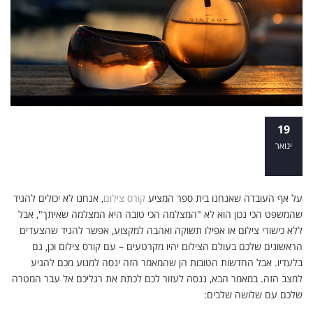
ספקות נועדו על מנת להסיר אותם: כל מה
19
שרציתם לדעת על לימודי צילום והתביישתם
ינואר
לשאול – חלק א' – אי הבנות וצעדים ראשונים
על אף העובדה שאנחנו בית ספר המציע
קורס צילום
, אנחנו לא יכולים להגיד
שהמשפט הכי נכון הוא לא "המצלמה הכי טובה היא המצלמה שאיתך", אבל
ללא כישורי צילום או אפילו תשוקה ואהבה למקצוע, אפשר להגיד שהצעדים
הראשונים שלכם בעולם הצילום יהיו מקרטעים – עם קורס צילום וכן, גם
בלעדיו. אבל החדשות הטובות הן שהמאמר הזה ינסה למנוע מכם להגיע
למצב הזה. במאמר הבא, ננסה לעזור לכם לכתת את רגליכם אל עבר המטרה
שלכם עם שלושה שלבים: