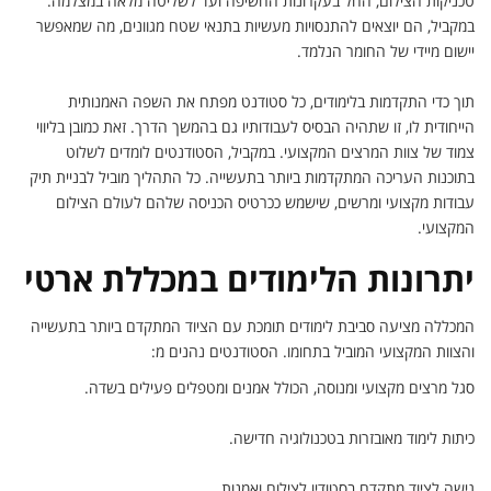
טכניקות הצילום, החל בעקרונות החשיפה ועד לשליטה מלאה במצלמה.
במקביל, הם יוצאים להתנסויות מעשיות בתנאי שטח מגוונים, מה שמאפשר
יישום מיידי של החומר הנלמד.
תוך כדי התקדמות בלימודים, כל סטודנט מפתח את השפה האמנותית
הייחודית לו, זו שתהיה הבסיס לעבודותיו גם בהמשך הדרך. זאת כמובן בליווי
צמוד של צוות המרצים המקצועי. במקביל, הסטודנטים לומדים לשלוט
בתוכנות העריכה המתקדמות ביותר בתעשייה. כל התהליך מוביל לבניית תיק
עבודות מקצועי ומרשים, שישמש ככרטיס הכניסה שלהם לעולם הצילום
המקצועי.
יתרונות הלימודים במכללת ארטי
המכללה מציעה סביבת לימודים תומכת עם הציוד המתקדם ביותר בתעשייה
והצוות המקצועי המוביל בתחומו. הסטודנטים נהנים מ:
סגל מרצים מקצועי ומנוסה, הכולל אמנים ומטפלים פעילים בשדה.
כיתות לימוד מאובזרות בטכנולוגיה חדישה.
גישה לציוד מתקדם בסטודיו לצילום ואמנות.