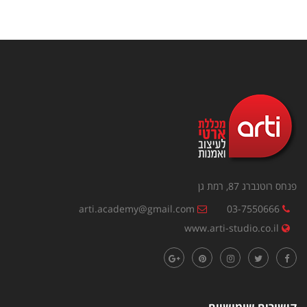
פנחס רוטנברג 87, רמת גן
arti.academy@gmail.com
03-7550666
www.arti-studio.co.il
קישורים שימושיים