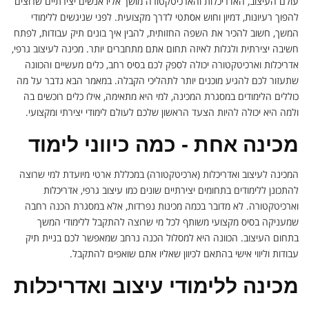
עולם העיצוב, האדריכלות והארכיטקטורה מושך אליו אנשים יצירתיים שרוצים
להפוך רעיונות, דמיון וחוש אסתטי לדרך מקצועית. לפני שניגשים ללימודי
המשך, חשוב להכיר את השפה החזותית, להבין איך בונים תיק עבודות, לפתח
חשיבה יצירתית ולגלות לאיזה תחום אתם מתחברים יותר. מכינה לעיצוב גרפי,
אדריכלות וארכיטקטורה יכולה לספק לכם בסיס רחב, כלים מעשיים והכוונה
שתעזור לכם להגיע מוכנים יותר לתהליכי הקבלה. במאמר הבא נדבר על מה
כוללים הלימודים במסגרת המכינה, למי היא מתאימה, אילו כלים רוכשים בה
ולמה היא יכולה להיות הצעד הראשון שלכם לעולם לימודי יצירתי ומקצועי.
מכינה אחת - כמה כיווני לימוד
המכינה לעיצוב ואדריכלות (ארכיטקטורה) במכללת ארטי מיועדת למי שרוצה
להתכונן ללימודים בתחומים יצירתיים שונים כמו עיצוב גרפי, אדריכלות
וארכיטקטורה. לא מדובר בכמה מכינות נפרדות, אלא במסגרת הכנה רחבה
שמעניקה בסיס מקצועי משותף לכל מי שרוצה להתקבל ללימודי המשך
בתחום העיצוב. הכוונה היא למסלול הכנה נרחב שמאפשר לכם בניית תיק
עבודות וליווי אישי בהתאם לכיוון שאליו אתם שואפים להתקבל.
מכינה ללימודי עיצוב ואדריכלות