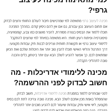
גרפי?
מכינה לעיצוב גרפי
מתאימה למי שמרגישים חיבור לעולם החזותי ורוצים לבדוק
אם תחום העיצוב נכון עבורם, גם אם אין להם ניסיון קודם. במהלך המכינה
תוכלו ללמוד את הבסיס בצורה מסודרת, להכיר מושגים כמו צבע, קומפוזיציה,
טיפוגרפיה ופיתוח רעיון חזותי. היא מתאימה במיוחד למי שרוצים להתקבל
ללימודי עיצוב גרפי או תקשורת חזותית וצריכים לבנות תיק עבודות מקצועי.
דרך התרגול והליווי האישי תוכלו להבין טוב יותר את היכולות שלכם ואת הכיוון
שמתאים לכם. כך אפשר להגיע לשלב הבא עם יותר ביטחון, כלים והכנה
טובה לתהליכי הקבלה.
מכינה ללימודי אדריכלות - מה
חשוב לבדוק לפני ההרשמה?
לפני שבוחרים ללמוד במסגרת
מכינה ללימודי אדריכלות
, חשוב לבדוק
שהמסלול באמת מכין אתכם לשלב הבא. מכינה טובה צריכה לתת לכם בסיס
מקצועי, ליווי אישי ותיק עבודות שיעזור לכם להגיע מוכנים יותר לתהליכי
הקבלה. הנה כמה מהאלמנטים שכדאי לכם לבדוק לפני: