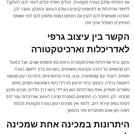
את היכולות שלכם בצורה מקצועית. הכלים האלה יכולים לעזור לכם להתקבל
ללימודי אדריכלות או לתחומים קרובים בעולם העיצוב והתכנון. מעבר לכך,
המכינה מאפשרת לכם להבין אם התחום באמת מתאים לכם לפני שאתם
מתחייבים למסלול ארוך יותר.
הקשר בין עיצוב גרפי
לאדריכלות וארכיטקטורה
עיצוב גרפי ואדריכלות (ארכיטקטורה) נראים כמו תחומים שונים, אבל בפועל
הם מבוססים על הרבה עקרונות משותפים. בשניהם צריך לחשוב בצורה
חזותית, לעבוד עם קומפוזיציה, צבע, צורה ופרופורציות, ולתרגם רעיון מופשט
לתוצאה ברורה. בעיצוב גרפי הרעיון בא לידי ביטוי באמצעות מסכים, מיתוג
וחומרים חזותיים, ואילו באדריכלות הוא בא לידי ביטוי דרך חללים, מבנים ותכנון
סביבתי. לכן, החיבור בין התחומים במסגרת מכינה לעיצוב ואדריכלות עוזר לכם
לפתח בסיס יצירתי רחב, ללמוד איך מציגים רעיון בצורה מקצועית ולגלות
לאיזה כיוון אתם מתחברים יותר בהמשך.
היתרונות במכינה אחת שמכינה