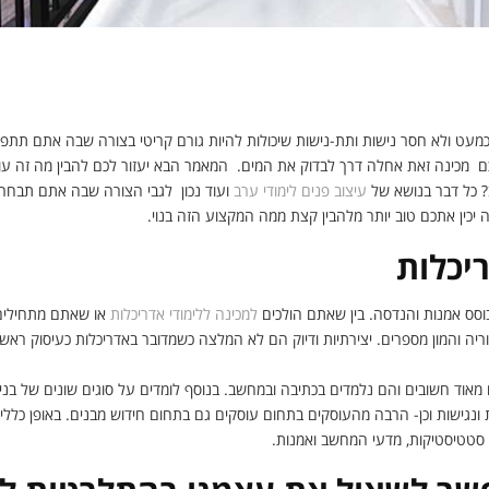
די אדריכלות - כל מה שאתם צריכים לדעת על מקצוע האדר
 כמעט ולא חסר נישות ותת-נישות שיכולות להיות גורם קריטי בצורה שבה אתם תתפק
מכינה זאת אחלה דרך לבדוק את המים. המאמר הבא יעזור לכם להבין מה זה עולם
? כל דבר בנושא של
עיצוב פנים לימודי ערב
ועוד נכון לגבי הצורה שבה אתם תבחרו
ה יכין אתכם טוב יותר מלהבין קצת ממה המקצוע הזה בנוי.
יכלות
וסס אמנות והנדסה. בין שאתם הולכים
למכינה ללימודי אדריכלות
או שאתם מתחילים
יה והמון מספרים. יצירתיות ודיוק הם לא המלצה כשמדובר באדריכלות כעיסוק ראשי כ
מאוד חשובים והם נלמדים בכתיבה ובמחשב. בנוסף לומדים על סוגים שונים של בנייה
 ונגישות וכן- הרבה מהעוסקים בתחום עוסקים גם בתחום חידוש מבנים. באופן כללי
סטטיסטיקות, מדעי המחשב ואמנות.