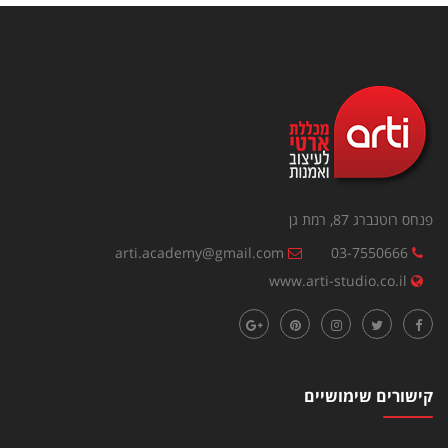
פנחס רוטנברג 87, רמת גן
arti.academy@gmail.com
03-7550666
www.arti-studio.co.il
קישורים שימושיים