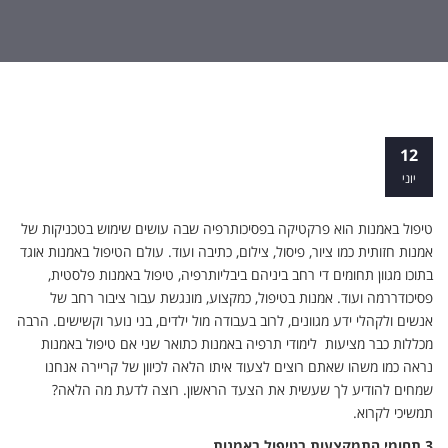
מחפשת לימודי טיפול באמנות ללא תואר?
12
הגעת למקום הנכון
יוני
טיפול באמנות הוא פרקטיקה בפסיכותרפיה שבה עושים שימוש בטכניקות של
אמנות חזותית כמו ציור, פיסול, צילום, כתיבה ועוד. עולם הטיפול באמנות אוגד
בתוכו מגוון תחומים די רחב ביניהם ביבליותרפיה, טיפול באמנות פלסטית,
פסיכודררמה ועוד. אמנות בטיפול, כמקצוע, מונגשת עבור ציבור רחב של
אנשים ולקהלי ידע מגוונים, לרוב בעבודה מול ילדים, בני נוער וקשישים. הרבה
מכללות כבר מציעות לימודי תרפיה באמנות כתואר שני אם טיפול באמנות
נראה כמו משהו שאתם רוצים לצעוד איתו הלאה לכיוון של קריירה אנחנו
שמחים להודיע לך שעשית את הצעד הראשון. רוצה לדעת מה הלאה?
תמשיכי לקרוא.
3 תחומי התמקצעות בטיפול באמנות