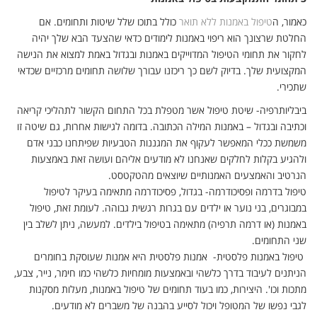
כאמור, ה
טיפול באמנות ללא תואר
כולל בתוכו שלל שיטות ותחומים. אם
החלטת שרצונך הוא ריפוי באמנות לימודים כדאי שהצעד הבא שלך יהיה
לחקור את תחומי הטיפול המדוייקים באמנות ובגדול באמת למצוא את הנישה
המקצועית שלך. בדיוק לשם כך ריכזנו עבורך שלושה תחומים מרכזיים שכדאי
שתכירי.
ביבליותרפיה- שיטת טיפול אשר מטפלת בכל התחום הקשור לתהליכי קריאה
וכתיבה ובגדול – באמנות המילה הכתובה. בדומה לגישות אחרות, גם שיטה זו
משמשת ככלי המאפשר לעקוף את המגננות הטבעיות שפיתחנו כבני אדם
ולהגיע בקלות לחלקים שאנחנו לא מודעים אליהם ועושה זאת באמצעות
הנרטיב והאמצעים האמנותיים שיוצאים מהטקטסט.
טיפול בדרמה ופסיכודרמה- בגדול, פסיכודרמה מתאימה בעיקר לטיפול
במבוגרים, בני נוער או ילדים עם בגרות רגשית גבוהה. לעומת זאת, טיפול
באמנות (או דרמה תרפיה) מתאימה בטיפול בילדים. למעשה, ניתן לשלב בין
שני התחומים.
טיפול באמנות פלסטית- אמנות פלסטית היא אמנות שעוסקת בחומרים
הניתנים לעיבוד בדרך כלשהי ובאמצעות מומחיות כלשהי כמו חימר, נייר, צבע,
מתכות וכו'. היצירות, כמו בעוד תחומים של טיפול באמנות, מעלות מסקנות
לגבי נפשו של המטופל ויכול לסייע בהבנה של משברים לא מודעים.