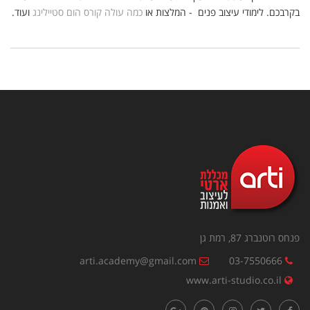
בקרבכם. לימודי עיצוב פנים - המלצות או
כמה עולה קורס הום סטיילינג
ועוד.
פנחס רוטנברג 87, רמת גן
arti.academy@gmail.com
03-7550666
www.arti-studio.co.il