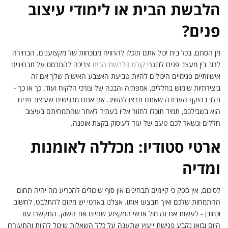
הלבשת הבית או לימודי עיצוב
פנים?
מן הסתם, בכל בית יכול אתם תוכלו להרוויח מנוכחות של מקצוענים. הבחירה
לרוב בין מעצב פנים לבוגרי
קורס הלבשת הבית
צריכה להתבסס על תבחינים
אישיותיים פנימיים היכולים להיות טביעת האצבע האישית שלך אם זה
ביצירתיות שימוש בחללים, אמפתיה והבנה של צורכי הלקוח ועוד. כך או כך -
תלוי בהיקף העבודה שאתם תרצו להשיג. אם אתם מרגישים שעיצוב פנים
הוא בשבילכם, תמיד תוכלו לחזור אליו בעתיד לאחר שהתמחיתם בעיצוב
חללים ונשאר לכם טעם של עוד לעיסוק בקצת אופנה.
ארטי סטודיו: מכללה לאומנות
ומדיה
לסיכום, אין ספק כי קיימים תבחינים אין סוף שיכולים להכריע מה יהיה תחום
ההתמחות שלכם ואיך תבצעו אותו. אצלנו בארטי יש מקום להתלבט, לחשוב
וכמובן - לעשות את זה מול אנשי המקצוע שחיים את השוק. התקשרו עוד
היום ובואו נקבע פגישת ייעוץ שתענה על כלל השאלות שיכול להיות והתעוררו