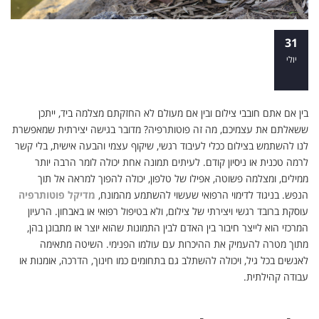
לראות את העולם מזווית אחרת: מה זה
31
פוטותרפיה וכיצד צילום מעצים את הביטוי
יולי
האישי
בין אם אתם חובבי צילום ובין אם מעולם לא החזקתם מצלמה ביד, ייתכן
ששאלתם את עצמיכם, מה זה פוטותרפיה? מדובר בגישה יצירתית שמאפשרת
לנו להשתמש בצילום ככלי לעיבוד רגשי, שיקוף עצמי והבעה אישית, בלי קשר
לרמה טכנית או ניסיון קודם. לעיתים תמונה אחת יכולה לומר הרבה יותר
ממילים, ומצלמה פשוטה, אפילו של טלפון, יכולה להפוך למראה אל תוך
הנפש. בניגוד לדימוי הרפואי שעשוי להשתמע מהמונח,
מדיקל פוטותרפיה
עוסקת ברובד רגשי ויצירתי של צילום, ולא בטיפול רפואי או באבחון. הרעיון
המרכזי הוא לייצר חיבור בין האדם לבין התמונות שהוא יוצר או מתבונן בהן,
מתוך מטרה להעמיק את ההיכרות עם עולמו הפנימי. השיטה מתאימה
לאנשים בכל גיל, ויכולה להשתלב גם בתחומים כמו חינוך, הדרכה, אומנות או
עבודה קהילתית.