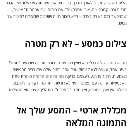
הליווי האישי שתקבלו לאורך הדרך. בקורסים איכותיים תמצאו שילוב של הבנה
טכנית (כמו קומפוזיציה, אור ועריכה) יחד עם פיתוח "עין אמנותית" אישית,
שתאפשר לכם לא רק לצלם – אלא ליצור חוויה ויזואלית שמובילה לסיפור של
ממש.
צילום כמסע – לא רק מטרה
מה שמיוחד בצילום ככלי הוא שאין בו תשובה נכונה. תמונה שנראית "סתם"
בעיני אחד, עשויה לגעת עמוק אצל אחר. בתוך עולם שבו רבים מחפשים
משמעות, חיבור או רגע לעצמם, בדיקה
מה זה פוטותרפיה
פותחת פתח
לאינטימיות עדינה עם עצמנו. והיא לא דורשת יותר מדי, רק רצון להתבונן
ולצלם. אין צורך בסטודיו, ואין חובה "להצליח". התהליך עצמו הוא ההצלחה.
מכללת ארטי – המסע שלך אל
התמונה המלאה