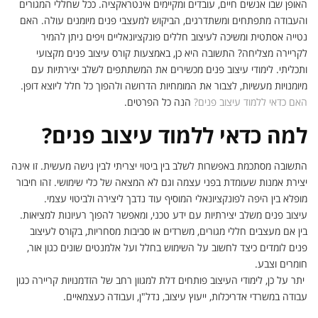
האופן שבו אנשים חיים, עובדים ומקיימים אינטראקציה. ככל שחללי המגורים
והעבודה מתפתחים ומשתדרגים, הביקוש למעצבי פנים מיומנים עולה. האם
נטייה אסתטית ומשיכה לעיצוב חללים פונקציונאליים ויפים ניתן להמיר
לקריירה מצליחה? התשובה היא כן, באמצעות קורס עיצוב פנים מקצועי
ותכליתי. לימודי עיצוב פנים מכשירים את המשתתפים לשלב יצירתיות עם
מיומנויות מעשיות, לצבור את המומחיות הדרושה ולהפוך כל חלל ליוצא דופן.
האם כדאי ללמוד עיצוב פנים?
הנה כל הפרטים.
למה כדאי ללמוד עיצוב פנים?
התשובה מסתכמת באפשרות לשלב בין ביטוי יצריתי לבין גישה מעשית. זו אינה
יצירת אמנות שעומדת בפני עצמה וגם לא המצאה של כלי שימושי. זהו חיבור
מופלא בין היפה לפונקציונאלי המוסיף עוד נדבך ליצירה ולביטוי עצמי.
עיצוב פנים משלב יצירתיות עם ידע טכני, ומאפשר להפוך רעיונות למציאות.
בין אם מעצבים חללי מגורים, משרדים או סביבות מסחריות, בקורס לעיצוב
פנים לומדים כיצד לחשוב על השימוש בחלל ועל אלמנטים שונים כגון אור,
חומרים וצבע.
יתר על כן, לימודי העיצוב פותחים דלת למגוון רחב של הזדמנויות קריירה כגון
עבודה במשרדי אדריכלות, ייעוץ עיצוב, נדל"ן, ועבודה כעצמאיים.