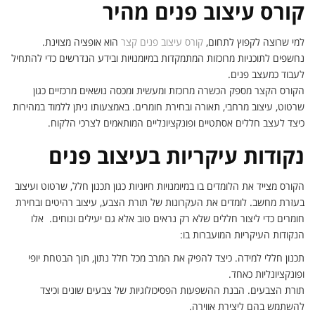
קורס עיצוב פנים מהיר
למי שרוצה לקפוץ לתחום,
קורס עיצוב פנים קצר
הוא אופציה מצוינת.
נחשפים לתוכניות מרוכזות המתמקדות במיומנויות ובידע הנדרשים כדי להתחיל
לעבוד כמעצב פנים.
הקורס הקצר מספק הכשרה מרוכזת ומעשית ומכסה נושאים מרכזיים כגון
שרטוט, עיצוב מרחבי, תאורה ובחירת חומרים. באמצעותו ניתן ללמוד במהירות
כיצד לעצב חללים אסתטיים ופונקציונליים המותאמים לצרכי הלקוח.
נקודות עיקריות בעיצוב פנים
הקורס מצייד את הלומדים בו במיומנויות חיוניות כגון תכנון חלל, שרטוט ועיצוב
בעזרת מחשב. לומדים את העקרונות של תורת הצבע, עיצוב רהיטים ובחירת
חומרים כדי ליצור חללים שלא רק נראים טוב אלא גם יעילים ונוחים. אלו
הנקודות העיקריות המועברות בו:
תכנון חללי למידה. כיצד להפיק את המרב מכל חלל נתון, תוך הבטחת יופי
ופונקציונליות כאחד.
תורת הצבעים. הבנת ההשפעות הפסיכולוגיות של צבעים שונים וכיצד
להשתמש בהם ליצירת אווירה.