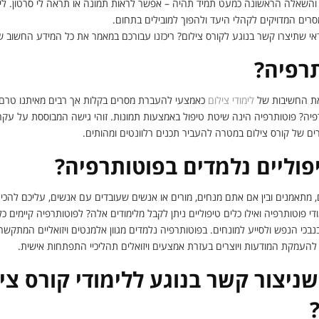
ם והשאלה הראשונה כמעט תמיד תהיה – אפשר לראות תמונה או תראה לי סרטון. לימו
רים המדויקים לקהלי היעד ולהפוך למובילים בתחום.
אי שתיצרו קשר בנוגע לקורס צילום? ריכזנו עבורכם במאמר את כל המידע החשוב 
תרפיה?
את החשיבות של
לימודי צילום
כאמצעי להעברת מסרים בקלות אך רבים מאיתנו טרם 
יה? פוטותרפיה הינה שיטת טיפול באמצעות תמונות. זוהי גישה המבוססת על עקרונ
ם של קורס צילום במטרה להעביר תכנים רלוונטים ומהותים.
יפוליים נלמדים בפוטותרפיה?
, מתאמנים ובין אם אתם מנחים, מורים או אנשים שעובדים עם אנשים, עליכם להכי
י פוטותרפיה ואילו כלים טיפוליים ניתן לקבל מלימודים אלה? לפוטותרפיה קיימים כלי
כי הנפש ולסייע למונחים. בפוטותרפיה נלמדים מגוון אלמנטים ויזואליים המתקשר
י להעמקת המודעות ויוצרים בעזרת אמצעים ויזואלים תהליכיי התפתחות אישית.
שניצור קשר בנוגע ללימודי קורס צי
?