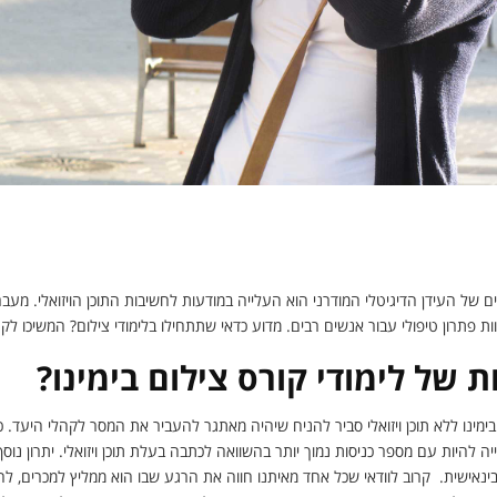
יזואלי אלא גם כלי טיפולי – הסודות המפתיעים על התחום 
ם של העידן הדיגיטלי המודרני הוא העלייה במודעות לחשיבות התוכן הויזואלי. מע
ות פתרון טיפולי עבור אנשים רבים. מדוע כדאי שתתחילו בלימודי צילום? המשיכו לקר
 של לימודי קורס צילום בימינו?
ימינו ללא תוכן ויזואלי סביר להניח שיהיה מאתגר להעביר את המסר לקהלי היעד. כ
ה להיות עם מספר כניסות נמוך יותר בהשוואה לכתבה בעלת תוכן ויזואלי. יתרון נוסף ש
ינאישית. קרוב לוודאי שכל אחד מאיתנו חווה את הרגע שבו הוא ממליץ למכרים, 