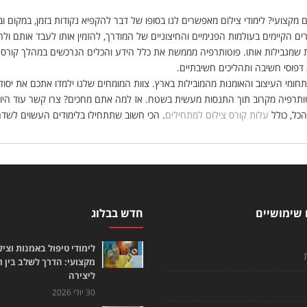
 מקצועי? לימודי צילום מאפשרים לנו בסופו של דבר להקפיא נקודות בזמן, במקום 
ים הקיימים בעולמות הפנימיים והחיצוניים של המודרך, להזמין אותו לעבד אותם ול
ת שמגבילות אותו. פוטותרפיה מממשת את כלל הידע והכלים הנרכשים במהלך קורס 
דפוסי חשיבה ותהליכים חשיבתיים.
ומי העיצוב והאומנות מהמובילות בארץ. צוות המומחים שלנו ילמדו אתכם את יסודו
תרפיה מקרוב תוך התנסות מעשית בשטח. אז למה אתם מחכים? צרו קשר עוד היו
כל, כולל
עלות קורס צילום למתחילים
. הכי חשוב שתתחילו בלימודים העשוים לשדר
 שימושיים
חדש בבלוג
לימודי טיפול באמנות וציל
מקצועי: הדרך לשלב בין 
ליצירה
30 יולי 2026