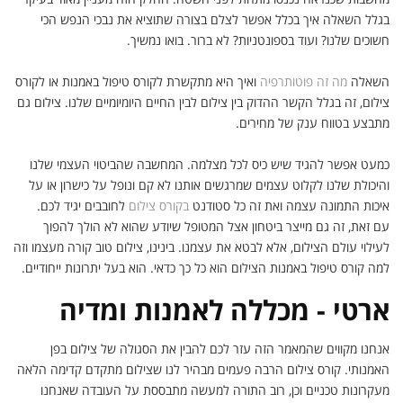
בגלל השאלה איך בכלל אפשר לצלם בצורה שתוציא את נבכי הנפש הכי
חשוכים שלנו? ועוד בספונטניות? לא ברור. בואו נמשיך.
השאלה
מה זה פוטותרפיה
ואיך היא מתקשרת לקורס טיפול באמנות או לקורס
צילום, זה בגלל הקשר ההדוק בין צילום לבין החיים היומיומיים שלנו. צילום גם
מתבצע בטווח ענק של מחירים.
כמעט אפשר להגיד שיש כיס לכל מצלמה. המחשבה שהביטוי העצמי שלנו
והיכולת שלנו לקלוט עצמים שמרגשים אותנו לא קם ונופל על כישרון או על
איכות התמונה עצמה ואת זה כל סטודנט
בקורס צילום
לחובבים יגיד לכם.
עם זאת, זה גם מייצר ביטחון אצל המטופל שיודע שהוא לא הולך להפוך
לעילוי עולם הצילום, אלא לבטא את עצמנו. בינינו, צילום טוב קורה מעצמו וזה
למה קורס טיפול באמנות הצילום הוא כל כך כדאי. הוא בעל יתרונות ייחודיים.
ארטי - מכללה לאמנות ומדיה
אנחנו מקווים שהמאמר הזה עזר לכם להבין את הסגולה של צילום בפן
האמנותי. קורס צילום הרבה פעמים מבהיר לנו שצילום מתקדם קדימה הלאה
מעקרונות טכניים וכן, רוב התורה למעשה מתבססת על העובדה שאנחנו