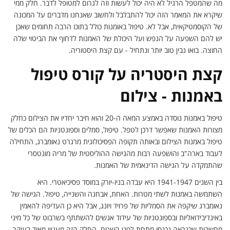
מה שהמטפל הרגיל לא היה יכול לעשות וזה לגרום למטופל לדבר. חלק ממי
שיקרא את המאמר הזה יכול להתבלבל ולחשוב שאנחנו מדברים על המכונה
של הקוסמטיקאית, אבל לא. טיפול באומנות כולל בתוכו הרבה תחומים שאכן
יש להם השפעה על הנפש ועל היכולת של האמנות לדחוף את הביטוי שלה
החוצה. בואו נבין טוב יותר ונתחיל - עם קצת היסטוריה.
קצת היסטריה על קורס טיפול
באמנות - צילום
טיפול באמנות נוסדה באמצע המאה ה-20 והוא חיבר יחדיו את הצילום כחלק
מצורות האמנות שאפשר דרכן לטפל. טיפול, סמלים וספונטניות הם הכלים של
טיפול באמנות הצילום ובאותה תקופה הפסיכולוגית מרגרט נאומברג, התחילה
לעבוד בארה"ב והושפעה רבות מהגישה ההוליסטית של מריה מונטסרי
שהתמקדה על הגישה הדינאמית של האמנות.
בין השנים 1941-1947 היא עבדה בניו-יורק במוסד פסיכיאטרי. היא
השתמשה באמנות לשתי מטרות. האחת, אבחנה והשנייה, טיפול. הגישה של
נאומברג שיקפה את הסמליות של פרויד ויונג, אבל היא כן העדיפה להאמין
באינדיבידואליות ובספונטניות של עידוד אנשים להשתתף בשרבוט של כל מיני
מחשבות שכנראה נכנסו מתחת לפני השטח. החלק הזה מעניין מאוד בעיקר