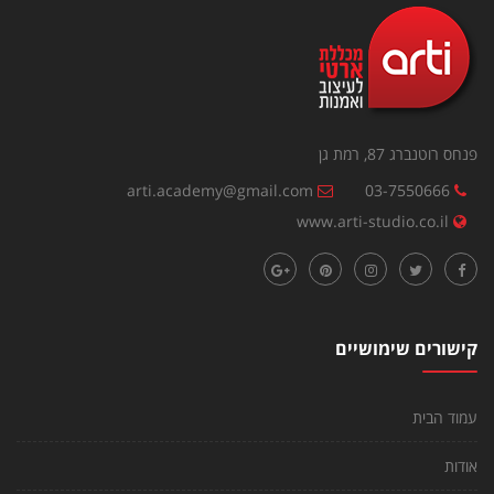
פנחס רוטנברג 87, רמת גן
arti.academy@gmail.com
03-7550666
www.arti-studio.co.il
קישורים שימושיים
עמוד הבית
אודות