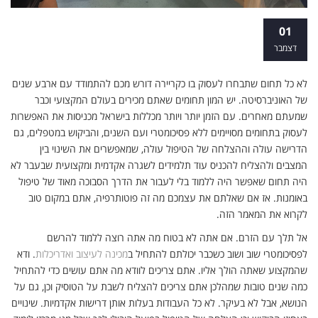
כשלא בטוחים וכשמתלבטים: איך לא כדאי
01
לכם לבחור תחום לימודים?
דצמבר
לא כל תחום שתבחרו לעסוק בו כקריירה דורש מכם להתמודד עם ארבע שנים
של האוניברסיטה. יש המון תחומים שאתם מכירים בעולם המקצועי וכבר
שמעתם מאחרים. עם הזמן יותר ויותר מכללות בישראל מכניסות את האפשרות
לעסוק בתחומים מסויימים ללא פסיכומטרי ועם השנים, והביקוש במטפלים, גם
הדרישה עולה וההצלחה של הטיפול עולה, שמאפשרים את השינוי בין
המצבים ולהצליח להכניס עוד תלמידים לשגרה אקדמית ומקצועית שבעבר לא
היה תחום שאפשר היה ללמוד בלי לעבור את הדרך הסבוכה מאוד של טיפול
באומנות. אז אם שאלתם את עצמכם מה זה פוטותרפיה, אתם במקום טוב
לקרוא את המאמר הזה.
אל תלך עם הזרם. אם אתה לא בטוח מה אתה רוצה ללמוד להרשם
לפסיכומטרי שוב ושוב כשכבר יכולתם להתחיל ב
מכינה לעיצוב ואדריכלות
. ודא
שהמקצוע שאתה הולך אליו. אתם צריכים לוודא מה אתם עושים כדי להתחיל
כמה שנים טובות שמהלכן אתם צריכים להצליח לשבת על הטוסיק וכן, גם על
הנושא, אבל לא בעיקר. לא כל העבודות בעלות אותן דרישות אקדמיות. שינויים