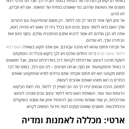
באחוזי הביקוש וכן הצלחה של הטיפול בפועל הובילו לכך שכל מני מרכזי לימוד
משנים את השיטות שלהם, כפי שאמרנו בפתיח של המאמר. אם לא תבדקו,
לא תדעו.
אל תתן לאף אחד לבחור לך מה ללמוד. רק משום שהתייעצת עם ההורים
שלך האם כדאי ללמוד עיצוב פנים והם בכלל גילו לך שאם לא תהייה רופא,
אתה לא הבן שלהם לא אמור להניא אתכם מהתכנית שלכם. בסוף היום זאת
הבחירה שלך, לא שלהם.
אל תבחרו תחום שהוא לא מהנה עבורכם. אם אתה תקוע בשאלה
האם כדאי
ללמוד עיצוב פנים
כי זה החלום שלכם ויש לכך ביקוש ובגלל זה הפסקתם
לשקול מכינה לעיצוב ואדריכלות לקראת דרך באדריכלות ועיצוב, אבל חוששים
כי באחד מהמקצועות אין כסף, אנחנו מציעים – לכו עם הלב. בסופו של דבר
תחום מקצועי הוא לא תחום אקדמי, אתם צריכים לוודא שהמקצוע שאתם
בוחרים בו הוא משהו שאתם אוהבים לעשות.
לסיכום, הרבה אנשים יגידו לך מה הכי מצויין לך ללמוד, מה רמות הביקוש
הרצויות ועוד ועוד. השאלות האם כדאי ללמוד עיצוב פנים ומכינה לעיצוב
ואדירכלות, הן שתי שאלות שיהיה טוב להתחיל איתן את מסכת השיקולים
וההתלבטות. חושבים שאתם זקוקים לעוד מידע? המשיכו לקרוא.
ארטי: מכללה לאמנות ומדיה