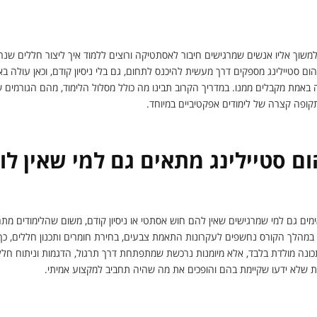
 לדעת על לימודי הום סטיילינג - מהקורס ועד יציאה לעבו
משוך אליו אנשים שמרגישים חיבור לאסתטיקה ורוצים ללמוד איך ליצור חללים שנראים
הום סטיילינג מספקים דרך מעשית להיכנס לתחום, גם בלי ניסיון קודם, וכאן עולה 
ה באמת מקבלים ממנו. במדריך הקרוב תבינו מה כולל מסלול הלימוד, מהם הגורמים 
קופה קצרה של לימודים אפקטיביים במיוחד.
ם סטיילינג מתאים גם למי שאין לו נ
ים גם למי שמרגישים שאין להם חוש אסתטי או ניסיון קודם, משום שהלימודים מתחי
מהלך הקורס נחשפים לעקרונות התאמת צבעים, בחירת חומרים ותכנון חללים, כך
תכונה מולדת בלבד, אלא מיומנות נרכשת שמתפתחת דרך תרגול, הדגמות וניתוח חללי
ות שלא ידעו שקיימת בהם והופכים את מה שהיה תחביב למקצוע אמיתי.