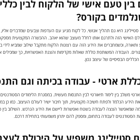
בין טעם אישי של הלקוח לבין כללי 
נלמדים בקורס?
טיילינג היא גם תהליך אנושי. כל לקוח מגיע עם העדפות וצבעים שמדברים אליו,
לם האישי הזה ולתרגם אותו לחלל מעוצב שהוא יאהב. ההכשרה המקצועית מספקת
בע ותאורה, וכשמחברים את הידע הזה עם רצונות הלקוח מתקבל שילוב שמביא לידי בי
ורים. העבודה המשותפת כוללת שאלות מקדימות והצגת האפשרויות, כך שמכילים את 
כללים הבסיסיים של עיצוב נכון.
ללת ארטי - עבודה בכיתה וגם התנ
ארטי משלב בין לימוד תיאורטי לבין התנסות מעשית. במסגרת הלימודים הסטודנטים 
 הידע הנלמד ולפתח חשיבה מקצועית, תוך חיבור ישיר לעולם העיצוב. כמו כן במה
מה שמאפשר הצצה לעבודה בשטח ואפשרות ליישם את הידע הנרכש. השילוב בין פר
ת הסטודנטים לעבודה בתחום, ומספק להם יתרון משמעותי בתחילת דרכם.
ם סטיילינג משפיע על היכולת לעצב