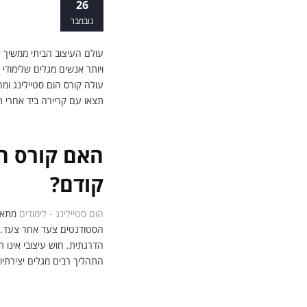
כל מה שצריך
26
נובמבר
עולם העיצוב הביתי ממשיך ל
ויותר אנשים מגלים שלימודי 
עולה קורס הום סטיילינג ומ
תצאו עם קריירה ביד אחרי ת
האם קורס הו
קודם?
הום סטיילינג - לימודים
מתאימ
הסטודנטים צעד אחר צעד. ב
הדרגתית. חוש עיצובי אינו 
התהליך רבים מגלים יצירתי