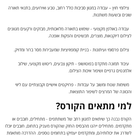
צילומי חוץ – עבודה במגוון סביבות כולל רחוב, טבע ואירועים, בתנאי תאורה
שונים ובשעות משתנות.
עבודה באולפן מקצועי - שימוש בתאורה מלאכותית, מבזקים ורקעים מגוונים
לצילום דיוקנאות, מוצרים, תכשיטים והפקות אופנה.
צילום פרסומי ועיתונות - בניית קומפוזיציות שמעבירות מסר ברור ומדויק.
עיבוד תמונה מתקדם בפוטושופ - תיקון צבעים, ריטוש מקצועי, שילוב
אלמנטים גרפיים ושיפור איכות הצילום.
משימות שטח ומשוב על עבודות - פרויקטים אישיים וקבוצתיים עם ליווי
והכוונה של המרצים לשיפור התוצאות.
למי מתאים הקורס?
הקורס נבנה כך שיתאים למגוון רחב של משתתפים - מתחילים, חובבים או
מתקדמים. מתחילים ייהנו מהבסיס החזק שהקורס מעניק בתחום, חובבים יוכלו
לשדרג את יכולותיהם, ומתקדמים יעמיקו בתחומים נוספים. ההדרכה מותאמת