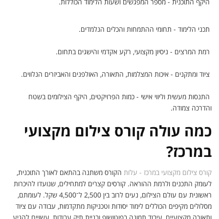
היקף התוכנית - מספר המפגשים ושעות הלימוד הכוללות.
תכני הלימוד - תחומי ההתמחות והכלים הנלמדים.
רמת המרצים - ניסיון מקצועי, רקע אקדמי והישגים בתחום.
ציוד ומתקנים - איכות המצלמות, התאורה, האולפנים והאביזרים הנלווים.
התנסות מעשית וליווי אישי - כמות הפרויקטים, היקף הצילומים בשטח
והדרכה צמודה.
כמה עולה קורס צילום מקצועי
במרכז?
קורס צילום מקצועי במרכז - עלות
הקורס משתנה בהתאם לאורך התוכנית,
לעומק התכנים ולרמת ההוראה. קורסים קצרים למתחילים, שנועדו להיכרות
ראשונית עם עולם הצילום, נעים לרוב בין 2,500 ל־4,500 שקל. לעומתם,
מסלולים מקיפים הכוללים לימוד יסודות וטכניקות מתקדמות, עבודה עם ציוד
ותאורה מקצועיים, עיבוד תמונה בפוטושופ ובניית תיק עבודות, עשויים להגיע