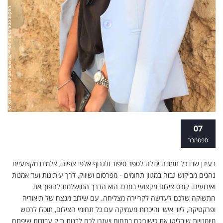
כך תהפכו את הצילום למקצוע
07
ספטמבר
בעידן שבו כל תמונה יכולה לספר סיפור ולגרוף אלפי צפיות, צלמים מקצועיים
נהנים מביקוש גבוה במגוון תחומים - מפרסום ושיווק, דרך עיתונות ועד אמנות
ואירועים. קורס צילום מקצועי במרכז הוא הדרך המושלמת להפוך את
התשוקה שלכם לעדשה לקריירה מצליחה. עם שילוב מנצח של תיאוריה
ופרקטיקה, ליווי אישי והיכרות מעמיקה עם כל תחומי הצילום, תוכלו לרכוש
מיומנויות שיבליטו את כישוריכם בתחום ויעזרו לכם לבנות תיק עבודות שיפתח