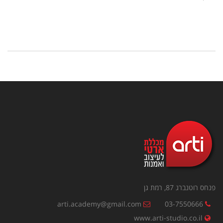
פנחס רוטנברג 87, רמת גן
arti.academy@gmail.com
03-7550666
www.arti-studio.co.il