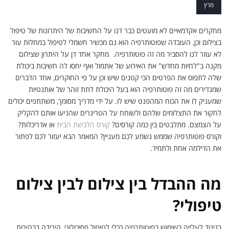
– פוטותרפיה
מרץ
מחקרים אקדמאיים לא מועטים כבר דנו על החשיבות של היתרונות של טיפול
בצילום וכן, העובדה שפוטותרפיה הוא גם מכשיר חשמלי לטיפול במחלות עור
לא עוזר לנו להסביר מה זה פוטותרפיה. מחקר אחד דן על היתרון שצילום
מקנה ב"לחיות מחדש" את האירוע של אתמול ואף יחסו לה חשיבות ביכולת
שלה לתפוס את הפרטים הכי קטנים שיש וכן על פי החוקרים, אחד הדברים
שמגדירים מה זה פוטותרפיה הוא בעל היכולת לתת זוהר של אותנטיות
שמעניק לו את הכוח המהפנט שיש לו. על ידי מדריך מסומך, משתתפים יכולים
לחקור את התצלומים שלהם ולשוחח על הטריגרים שהניעו אותם להקליק
על הצמצם. מתלבטים בין כמה קורסים?
קורס הלבשת הבית
או אדריכלות?
וקורס פוטותרפיה שממש נשמע לכם מעניין? המאמר הבא יעזור לכם לפתור
את הדילמה אחת ולתמיד.
מה ההבדל בין צילום לבין צילום
טיפולי?
בניגוד לעלייה בשימוש בפוטותרפיה ככלי לטיפול פסיכולוגי, הירידה בבהירות