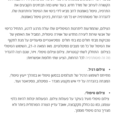
הקשורה לעירוב של מודל חדש. בעוד שיש כמה תבחינים הקובעים את
התרפיה, טיפול באומנות לרוב מביא לידי ביטוי את הטיפול והיתרונות שלו.
להגדרה של פוטותרפיה יש כל מני הגדרות, ביניהן טיפול באומנות.
הצילום, שהמודעות ליתרונות הטיפוליים שלו עולה מרגע לרגע, התחיל כריפוי
של אנשי שירות ליצירה מחדש של אווירה טיפולית, המוביל את האימוץ של
טכניקות מבתי חולים כמו בתי חולים פסיכיאטריים וסיעודיים על מנת לתקוף
את הטיפול של כל מני מצבים פסיכולוגיים. מאז המאה ה-21, השימוש הטיפולי
בצילום התחלק לשתי קטגוריות. צילום וצילום טיפולי. וייזר, שגם רצה להגדיר
מה זה פוטותרפיה
לכל הרוחות, הציע שתי חלופות אפשרויות:
• צילום רגיל.
מתייחס לשימוש הרגיל של תצלומים בבסשן טיפולי או במהלך ייעוץ טיפולי,
המונחה בהגדרה על ידי איש מקצוע מוגדר – פסיכולוג, פסיכיאטר ועוד.
• צילום טיפולי.
צילום טיפולי מעיד בעיקר על פעולות צילום. הפעולות יכולות להיות כלפי
עצמנו, כמו גם כחלק מקקבוצה, אאבל עדיין הצורה הפורמלית ביותר ולא
מצריך גורם טיפולי מוסמך.