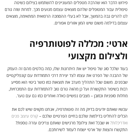
פירוש הדבר הוא שהרבה מטפלים המעוניינים להשתמש בצילום כשיטה
טיפולית עבור המטופלים שלהם מוצאים עצמם מנועים מכך. למרות שזה גורם
לנו להרים גבה בהמשך, אבל לא בעלי ההסמכה הרפואית המתאימה, מוצאים
עצמם בדילמה משום שיש המון אזורים אפורים.
ארטי: מכללה לפוטותרפיה
ולצילום מקצועי
בעוד שלכל סוג של טיפול יש את היתרונות שלו, כמה בולטים מהם זה העמק
של ההבנה של הפרט את עצמו לצד יצירת דרכי התמודדות עם קונפליקטיים
שבפנים. משום שכל התהליך מערב את תוצאות כמו כושר ביטוי הוא מסייע
רבות בשיפור התקשורת ועל כן מהווה גורם טוב להתמודדות עם התמכרויות,
מחלות סופניות וכמובן – מצבים נפשיים כאלה ואחרים כמו גם עם נוער.
עכשיו שאתם יודעים בדיוק מה זה פוטותרפיה, אנחנו מקווים שיש לכם את
הכלים להחליט בדילמות שלכם בחיים הפרטיים שלכם –
קורס עיצוב פנים
ואדריכלות?
או שבכל זאת צילום? מרגישים שאתם צריכים עזרה נוספת?
התקשרו והצוות של ארטי ישמח לעמוד לשירותכם.