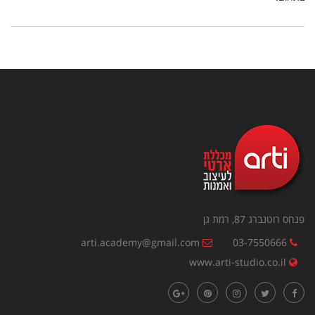
פנחס רוטנברג 87, רמת גן
arti.academy@gmail.com
03-7550666
www.arti-studio.co.il