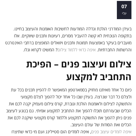
הכלים הפרקטיים למקצועות המבוקשים –
07
המקום שעליכם להכיר
יולי
בעידן המודרני הולכת וגדלה המודעות לחשיבות האומנות והעיצוב בחיינו.
בתקופה הנוכחית לא קשה להעביר מסרים, רעיונות ותכנים שיווקיים. אלו
מועברים בעיקר באמצעות תמונות ותכנים ויזואלים המופצים ברחבי האינטרנט
והרשתות החברתיות.
איפה כדאי ללמוד צילום
? המשיכו לקרוא וגלו.
צילום ועיצוב פנים – הפיכת
התחביב למקצוע
כיום כל אחד מאיתנו מחזיק בסמארטפון המאפשר לו להפיץ תכנים בכל עת
ולצלם כל דבר שנרצה. בעידן שבו כל אחד יכול להפוך לצלם מקצועי
והתשוקה לצילום ולאומנות הולכת וגוברת, קורס צילום מעמיק יקנה לכם את
הכלים שבעזרתם תוכלו להפוך את התחביב למקצוע אמיתי. גם בנוגע לעיצוב
פנים ניתן להפוך את התשוקה למקצוע וללמוד קורס מקצועי שיקנה לכם את
הכלים ואת הסודות של עולם העיצוב.
איפה לומדים עיצוב פנים
, איפה לומדים הום סטיילינג ועם מי כדאי שתיצרו