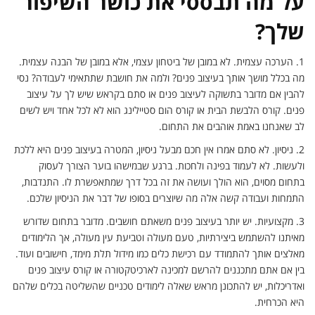
על מה תבססי את כושר השיפור
שלך?
1.
הערכה עצמית. לא במובן של ביטחון עצמי, אלא במובן של הבנה עצמית.
מה בכלל מושך אותך בעיצוב פנים? ולמה את חושבת שתתאימי לעבודה? נסי
להבין אם מדובר בתשוקה לעיצוב פנים או סתם בקראש שיש לך על עיצוב
פנים. קורס הלבשת הבית או קורס הום סטיילינג הוא לא לכל אחד ויש לשים
לב שאנחנו באמת אוהבים את התחום.
2.
ניסיון. לא סתם אמרו אין חכם מבעל ניסיון, המטרה בעיצוב פנים היא ללכת
ולעשות. לא לעמוד בפינה ולחכות. ברגע שבמישהו בוער הצורך לעסוק
בתחום מסוים, הוא הולך ועושה את זה בכל דרך שמתאפשרת לו. התנדבות,
התמחות ועבודה קשה אלה מה שיוצרים בסופו של דבר את הניסיון שלכם.
3.
מקצועיות. יש יותר בעיצוב פנים משאתם חושבים. מדובר בתחום שדורש
מאיתנו להשתמש ביצירתיות, טעם מעולה וטביעת עין מעולה, אך הלימודים
מאלצים אותך להתמודד עם רכישת כלים כמו מידול תלת מימד, חישובים ועוד.
בין אם אתם מתכננים להרשם למכינה לארכיטקטורה או קורס עיצוב פנים
ואדריכלות, יש להתכונן מראש שאלה לימודים טכניים שהשליטה בכלים שלהם
היא הכרחית.