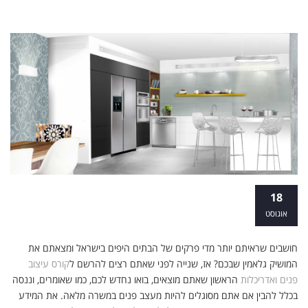
הטוב משני העולמות: קורס עיצוב פנים
18
ואדריכלות
אוגוסט
חושבים שראיתם יותר מדי פרקים של הבתים היפים בישראל ומצאתם את
המושיק גלאמין שבכם? אז, שנייה לפני שאתם רצים להרשם ל
קורס עיצוב
פנים ואדריכלות
הראשון שאתם מוצאים, בואו נחדש לכם, כמו שאומרים, וננסה
בכלל להבין אם אתם מסוגלים להיות מעצב פנים במשרה מלאה. את המידע