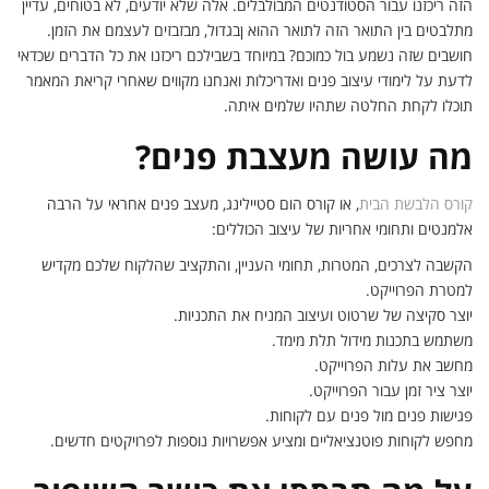
הזה ריכזנו עבור הסטודנטים המבולבלים. אלה שלא יודעים, לא בטוחים, עדיין
מתלבטים בין התואר הזה לתואר ההוא ןבגדול, מבזבזים לעצמם את הזמן.
חושבים שזה נשמע בול כמוכם? במיוחד בשבילכם ריכזנו את כל הדברים שכדאי
לדעת על לימודי עיצוב פנים ואדריכלות ואנחנו מקווים שאחרי קריאת המאמר
תוכלו לקחת החלטה שתהיו שלמים איתה.
מה עושה מעצבת פנים?
קורס הלבשת הבית
, או קורס הום סטיילינג, מעצב פנים אחראי על הרבה
אלמנטים ותחומי אחריות של עיצוב הכוללים:
הקשבה לצרכים, המטרות, תחומי העניין, והתקציב שהלקוח שלכם מקדיש
למטרת הפרוייקט.
יוצר סקיצה של שרטוט ועיצוב המניח את התכניות.
משתמש בתכנות מידול תלת מימד.
מחשב את עלות הפרוייקט.
יוצר ציר זמן עבור הפרוייקט.
פגישות פנים מול פנים עם לקוחות.
מחפש לקוחות פוטנציאליים ומציע אפשרויות נוספות לפרויקטים חדשים.