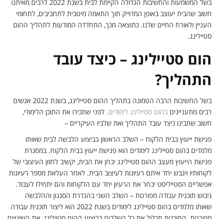
בשל המשמעות והחשיבות הגדולה הקיימת לבית בשנת 2022 לרבים מאיתנו
חשוב שהבית יעוצב באופן המדוייק תוך התאמה מיטבית לתחביבים, לתחומי
העניין ולאורח החיים שלנו. כתוצאה מכך, התחדדה המודעות לתהליך ההום
סטיילינג.
הום סטיילינג – כיצד עובד
התהליך?
בשל החשיבות הרבה הטמונה בתהליך ההום סטיילינג, בשנת 2022 אנשים
רבים מתעניינים
בהום סטיילינג לימודים.
לפני שתכירו את התוכן הלימודי,
חשוב שתבינו כיצד עובד התהליך ואת שלביו העיקריים –
פגישת ייעוץ בבית הלקוח – השלב הראשון בביצוע הלבשה לבית שאותו
מלמדים בהום סטיילינג לימודים הוא פגישת ייעוץ בבית הלקוח. במסגרת
פגישת הייעוץ מעצב ההום סטיילינג יבחן את הבית, יקשיב לחזון העיצובי של
לקוחותיו ויגבש יחד איתם רעיונות לעיצוב הבית. לאחר העלאת מספר רעיונות
אפשריים הסטייליסט יבחר את הרעיון יחד עם הלקוחות והם יתחילו לעבוד.
גיבוש תוכנית עבודה מפורטת – השלב השני בהגדרת הסגנון וההלבשה
שאותו מלמדים בהום סטיילינג לימודים בשנת 2022 הוא ליצור תוכנית עבודה
מפורטת. התוכנית תכלול את כל השלבים בביצוע ההום סטיילינג, את השינויים