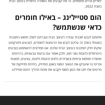
יחודיים ובדים מתאימים. כל אלו קובעים את האווירה היחודית בעיצוב הבית
בשנת 2022.
הום סטיילינג – באילו חומרים
כדאי שנשתמש?
סיימתם לגבש תוכנית עבודה לעיצוב הבית ועברתם לשלב מימוש התוכנית
בשטח? בשלב זה עליכם לגבש את הרעיונות לחומרים, לצבעים ולמרקמים
שיקחו חלק דומיננטי בעיצוב הבית שלכם. אנו ממליצים להשתמש בצבעים
נייטראלים כדוגמת גווני חום, חלבן ואפור עם נגיעות צבעוניות, ברהיטים
שישדרו חמימות וביתיות ובאביזרים נלווים כדוגמת וילונות, עציצים, תמונות
ופריטי נוי שיעניקו את הטאץ' הסופי באופן המדוייק. בחירות מדוייקות של
פריטים אלו יתנו את הטון הסופי ויקבעו את איכות תהליך ההום סטיילינג