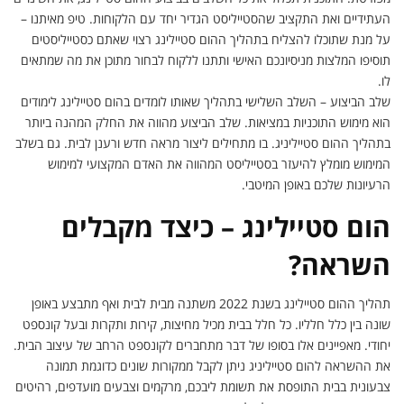
העתידיים ואת התקציב שהסטייליסט הגדיר יחד עם הלקוחות. טיפ מאיתנו –
על מנת שתוכלו להצליח בתהליך ההום סטיילינג רצוי שאתם כסטייליסטים
תוסיפו המלצות מניסיונכם האישי ותתנו ללקוח לבחור מתוכן את מה שמתאים
לו.
שלב הביצוע – השלב השלישי בתהליך שאותו לומדים בהום סטיילינג לימודים
הוא מימוש התוכניות במציאות. שלב הביצוע מהווה את החלק המהנה ביותר
בתהליך ההום סטייליניג. בו מתחילים ליצור מראה חדש ורענן לבית. גם בשלב
המימוש מומלץ להיעזר בסטייליסט המהווה את האדם המקצועי למימוש
הרעיונות שלכם באופן המיטבי.
הום סטיילינג – כיצד מקבלים
השראה?
תהליך ההום סטיילינג בשנת 2022 משתנה מבית לבית ואף מתבצע באופן
שונה בין כלל חלליו. כל חלל בבית מכיל מחיצות, קירות ותקרות ובעל קונספט
יחודי. מאפיינים אלו בסופו של דבר מתחברים לקונספט הרחב של עיצוב הבית.
את ההשראה להום סטייליניג ניתן לקבל ממקורות שונים כדוגמת תמונה
צבעונית בבית התופסת את תשומת ליבכם, מרקמים וצבעים מועדפים, רהיטים