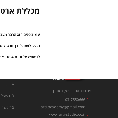
מכללת ארטי
עיצוב פנים הוא הרבה מעבר 
תוכלו לצאת לדרך חדשה ומס
קישורים
להשפיע על חיי אנשים – אול
עמוד הבית
אודות
פנחס רוטנברג 87, רמת גן
לוח פעילוי
03-7550666
arti.academy@gmail.com
צור קשר
www.arti-studio.co.il