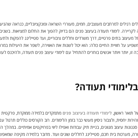
ת לקריירה: כל מה שצריך לדעת על לימודי תעודה בעיצוב פ
ם רגילים למרחבים מעוצבים, חמים, מעוררי השראה ופונקציונליים, כנראה שהגיע 
לקריירה. לימודי תעודה בעיצוב פנים הם בדיוק להפוך את החלום למציאות. בשנים
 מעיצוב בתים פרטיים, דרך משרדים וחללים ציבוריים, ועד סטיילינג להפקות ולתער
שפיע על חוויית החיים כולה: הוא יכול לשנות את האווירה, לשפר את היעילות במר
ה זו, יותר ויותר אנשים בוחרים להתחיל עם לימודי עיצוב פנים תעודה, ולהיכנס לע
לימודי תעודה?
ל תואר ראשון,
לימודי תעודה בעיצוב פנים
מתמקדים בלמידה ממוקדת, פרקטית ומ
ת יחסית, ולצבור ניסיון מעשי כבר בזמן הלימודים. רוב הקורסים כוללים תרגול עם
גנונות עיצוב מגוונים, בניית תיק עבודות ואפילו ליווי בפרויקטים אמיתיים. במהלך 
רה, מערכות בית חכם, סטיילינג לחללים שונים ועוד. מדובר בלמידה מקיפה שמאפשר