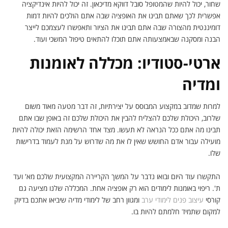
שחור, יכול להיות שהמטופל סובל דווקא מדיכאון. זה יכול להיות אינדיקציה
אפשרית לכך שאתם תבינו את האופציה שבה אתם הולכים להיות דמות
דומיננטית מהצורה שבה אתם תבינו את הציור ותאפשרו לעצמכם לייצר
הבנה ומסקנה שבאמצעותה אתם תוכלו להתאים טיפול המשכי ועוד.
ארטי-סטודיו: מכללה לאומנות
ומדיה
למרות שמדוב במקצוע המבוסס על יצירתיות, זה דבר מטעה מאוד משום
שלרוב, היכולת שלכם להצליח להבין את היכולת שלכם זה באופן שבו אתם
תבינו מה אתם ככל הנראה לא תעשו. מצד אחד הרשימה הזאת יכולה להיות
מועילה עבור אדם החושש שאין לו את מה שדרוש על מנת לעמוד בדרישות
שלו.
התקשרו עוד היום ובואו נדבר על המשך הקריירה המקצועית שלכם מא' ועד
ת'. ריפוי באומנות לימודים הוא רק אופציה אחת. המכללה שלנו מציעה גם
קורסי
עיצוב פנים לימודי ערב
ומגוון רחב של לימודי מדיה שיביאו אתכם בדיוק
למקום שתמיד חלמתם להיות בו.