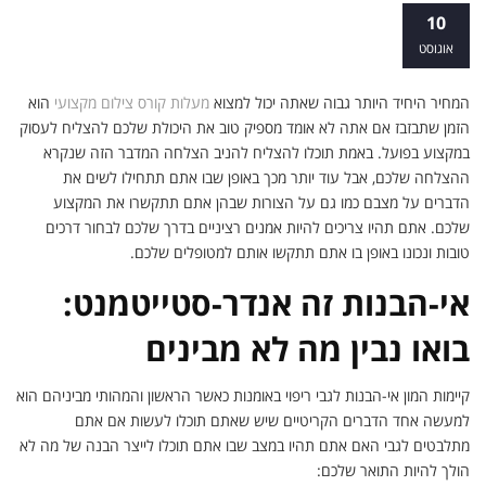
אי-הבנות לגבי ריפוי באומנות – לימודים
10
ועיסוק בפועל
אוגוסט
המחיר היחיד היותר גבוה שאתה יכול למצוא
מעלות קורס צילום מקצועי
הוא
הזמן שתבזבז אם אתה לא אומד מספיק טוב את היכולת שלכם להצליח לעסוק
במקצוע בפועל. באמת תוכלו להצליח להניב הצלחה המדבר הזה שנקרא
ההצלחה שלכם, אבל עוד יותר מכך באופן שבו אתם תתחילו לשים את
הדברים על מצבם כמו גם על הצורות שבהן אתם תתקשרו את המקצוע
שלכם. אתם תהיו צריכים להיות אמנים רציניים בדרך שלכם לבחור דרכים
טובות ונכונו באופן בו אתם תתקשו אותם למטופלים שלכם.
אי-הבנות זה אנדר-סטייטמנט:
בואו נבין מה לא מבינים
קיימות המון אי-הבנות לגבי ריפוי באומנות כאשר הראשון והמהותי מביניהם הוא
למעשה אחד הדברים הקריטיים שיש שאתם תוכלו לעשות אם אתם
מתלבטים לגבי האם אתם תהיו במצב שבו אתם תוכלו לייצר הבנה של מה לא
הולך להיות התואר שלכם: