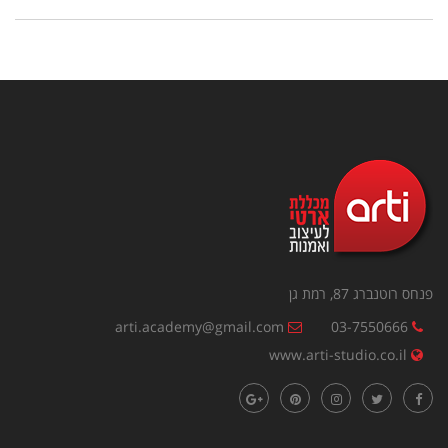
פנחס רוטנברג 87, רמת גן
arti.academy@gmail.com
03-7550666
www.arti-studio.co.il