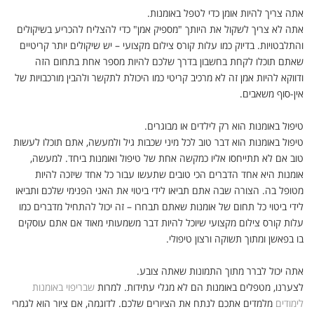
אתה צריך להיות אומן כדי לטפל באומנות.
אתה לא צריך לשקול את היותך "מספיק אמן" כדי להצליח להכריע בשיקולים
והתלבטויות. בדיוק כמו עלות קורס צילום מקצועי – יש שיקולים יותר קריטיים
שאתם תוכלו לקחת בחשבון בדרך שלכם להיות מספר אחת בתחום הזה
ודווקא להיות אמן זה לא מרכיב קריטי כמו היכולת לתקשר ולהבין מורכבויות של
אין-סוף משאבים.
טיפול באומנות הוא רק לילדים או מבוגרים.
טיפול באומנות הוא דבר טוב לכל מיני שכבות גיל ולמעשה, אתם תוכלו לעשות
טוב אם לא תתייחסו אליו כמקשה אחת של טיפול ואומנות ביחד. למעשה,
אומנות היא אחד הדברים הכי טובים שתעשו עבור כל אחד שיזכה להיות
מטופל בה. הצורה שבה אתם תביאו לידי ביטוי את האני הפנימי שלכם ותביאו
לידי ביטוי כל תחום של אומנות שאתם תבחרו – זה יכול להתחיל מדברים כמו
עלות קורס צילום מקצועי שיוכל להיות דבר משמעותי מאוד אם אתם עוסקים
בו בפאשן ומתוך תשוקה ורצון טיפולי.
אתה יכול לברר מתוך התמונות שאתה צובע.
לצערנו, מטפלים באומנות הם לא מגלי עתידות. למרות
שבריפוי באומנות
לימודים
מלמדים אתכם לנתח את הציורים שלכם. לדוגמה, אם ציור הוא לגמרי