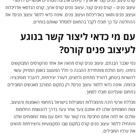
קורס עיצוב פנים קצר או ארוך? קיימים ארבעה מסלולים אפשריים ללימודי
עיצוב פנים – קורס פנים קצר, עיצוב פנים קורס ארוך, קורס הנדסאי אדריכלות
ועיצוב פנים ותואר באדריכלות ועיצוב פנים. איפה כדאי ללמוד עיצוב פנים? את
ההחלטה על כך תוכלו לקבל בהתאם למסלול שאתם בוחרים.
עם מי כדאי ליצור קשר בנוגע
לעיצוב פנים קורס?
כפי שכבר הבנתם, עיצוב פנים קורס מהווה את אחד מהקורסים המבוקשים
בימינו. כיום הולכת ומתחדדת ההבנה כי חלל המעוצב באופן המדויק עשוי
להשרות ביטחון, להוריד מתחים ולחצים, לעורר יצירתיות, להגביר מוטיבציה
וכדומה. איפה כדאי ללמוד עיצוב פנים? רק במקום המורכב מאנשים המובילים
בתחום שעליהם תוכלו לסמוך.
מכללת ארטי הינה מהמכללות המובילות בישראל בתחומי האומנות והעיצוב.
צוות המומחים שלנו ילוו אתכם צעד אחר צעד בדרך להגשמת החלומות
שלכם. אז למה אתם מחכים? צרו קשר עוד היום עם צוות המומחים שלנו
והתחילו ללמוד עיצוב פנים קורס במקום שבו המקצועיות והיצירתיות מהווים
את ערכיו המובילים.