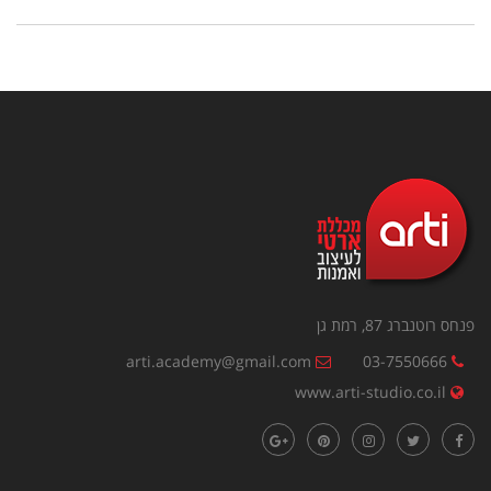
פנחס רוטנברג 87, רמת גן
arti.academy@gmail.com
03-7550666
www.arti-studio.co.il