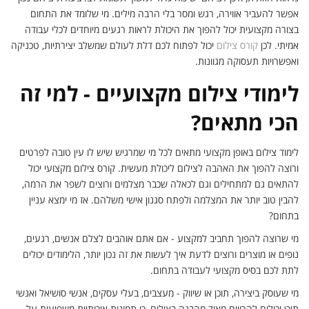
אפשר להעביר אווירה, רגש ומסר בלי הרבה מילים. מי שלומד את התחום
בצורה מקצועית יכול להפוך את היכולת לראות רגעים מיוחדים לכלי עבודה
אמיתי. לכן
קורס צילום
יכול לפתוח לכם דלת לעולם שמשלב יצירתיות, טכניקה
ואפשרויות תעסוקה מגוונות.
לימודי צילום מקצועיים - למי זה
הכי מתאים?
לימוד צילום באופן מקצועי מתאים לכל מי שמרגיש שיש לו עין טובה לפרטים
ורוצה להפוך את האהבה לצילום ליכולת מעשית. קורס צילום מקצועי יכול
להתאים גם למתחילים וגם לכאלה שכבר מצלמים ורוצים לשפר את הרמה,
להבין טוב יותר את המצלמה ולפתח סגנון אישי משלהם. אז מי ימצא עניין
בתחום?
מי שרוצה להפוך תחביב למקצוע - אם אתם אוהבים לצלם אנשים, רגעים,
נופים או מוצרים ורוצים לדעת איך לעשות את זה נכון יותר, הלימודים יכולים
לתת לכם בסיס מקצועי לעבודה בתחום.
מי שעוסק ביצירה, תוכן או שיווק - מעצבים, בעלי עסקים, אנשי סושיאל ואנשי
תוכן יכולים להרוויח מאוד מהבנה בצילום, כי תמונות איכותיות משפיעות על