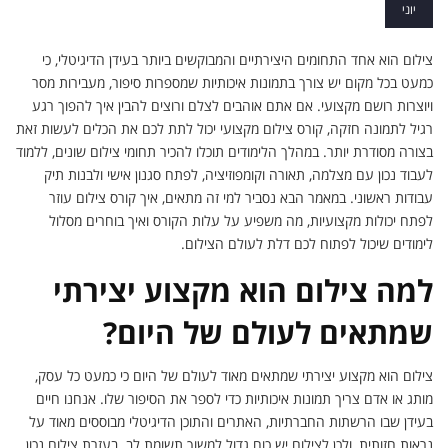
לצילום למקצוע
יוני
צילום הוא אחד התחומים היצירתיים והמבוקשים ביותר בעידן הדיגיטלי, כי
כמעט בכל מקום יש צורך בתמונות איכותיות שמספרות סיפור, מעבירות מסר
ויוצרות רושם מקצועי. אם אתם אוהבים לצלם ורוצים להבין איך להפוך רגע
רגיל לתמונה חזקה, קורס צילום מקצועי יכול לתת לכם את הכלים לעשות זאת
בצורה מסודרת יותר. במהלך הלימודים תוכלו להכיר תחומי צילום שונים, ללמוד
לעבוד נכון עם מצלמה, תאורה וקומפוזיציה, לפתח סגנון אישי ולבנות תיק
עבודות ראשוני. במאמר הבא נסביר למי זה מתאים, איך קורס צילום עוזר
לפתח יכולות מקצועיות, מה משפיע על עלות הקורס ואיך בוחרים מסלול
לימודים שיכול לפתוח לכם דלת לעולם הצילום.
למה צילום הוא מקצוע יצירתי
שמתאים לעולם של היום?
צילום הוא מקצוע יצירתי שמתאים מאוד לעולם של היום כי כמעט כל עסק,
מותג או אדם צריך תמונות איכותיות כדי לספר את הסיפור שלו. אנחנו חיים
בעידן שבו הרשתות החברתיות, האתרים והתוכן הדיגיטלי מבוססים מאוד על
נראות חזותית, ולכן לצילום יש כוח גדול למשוך תשומת לב. בעזרת צילום נכון