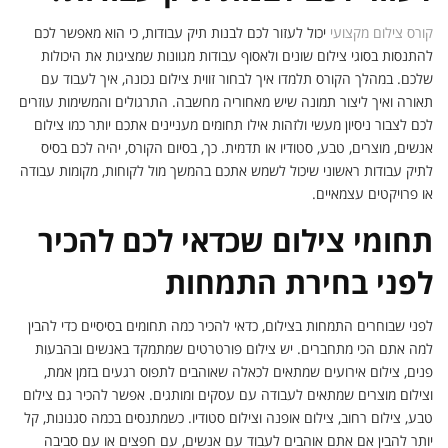
קורס צילום מקצועי
יכול לעזור לכם לבנות תיק עבודות, כי הוא מאפשר לכם
להתנסות בסוגי צילום שונים ולאסוף עבודות מגוונות שמציגות את היכולות
שלכם. במהלך הקורס תלמדו איך לבחור זווית צילום נכונה, איך לעבוד עם
תאורה ואיך ליצור תמונה שיש מאחוריה מחשבה. התרגולים והמשימות עוזרים
לכם לצבור ניסיון מעשי ולזהות אילו תחומים מעניינים אתכם יותר כמו צילום
אנשים, מוצרים, טבע, סטודיו או תדמית. כך, בסיום הקורס, יהיה לכם בסיס
לתיק עבודות ראשוני שיכול לשמש אתכם בהמשך מול לקוחות, מקומות עבודה
או פרויקטים עצמאיים.
תחומי צילום שכדאי לכם להכיר
לפני בחירת התמחות
לפני שבוחרים התמחות בצילום, כדאי להכיר כמה תחומים בסיסיים כדי להבין
למה אתם הכי מתחברים. יש צילום פורטרטים שמתמקד באנשים ובהבעות
פנים, צילום אירועים שמתאים לכאלה שאוהבים לתפוס רגעים בזמן אמת,
וצילום מוצרים שמתאים לעבודה עם עסקים ומותגים. אפשר להכיר גם צילום
טבע, צילום רחוב, צילום אופנה וצילום סטודיו. כשמתנסים בכמה סגנונות, קל
יותר להבין אם אתם אוהבים לעבוד עם אנשים, עם חפצים או עם סביבה