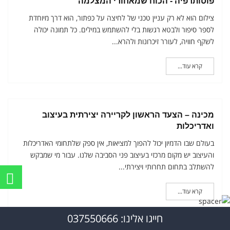
פוטותרפיה - הכוח שמאחורי המצלמה
צילום הוא לא רק עניין טכני של לחיצה על כפתור, הוא דרך מיוחדת
לספר סיפור ולבטא רגשות בלי להשתמש במילים. כל תמונה יכולה
לשקף חוויה, לעורר זיכרונות ולהרא...
קרא עוד...
מכינה – הצעד הראשון לקריירה יצירתית בעיצוב
לי
ואדריכלות
בעולם שבו הדמיון יכול להפוך למציאות, אין ספק שלתחומי האדריכלות
והעיצוב יש מקום מרכזי בעיצוב פני הסביבה שלנו. עבור מי שמבקש
להשתלב בתחום תחרותי ויצירתי...
קרא עוד...
חייגו אלינו: 037550666